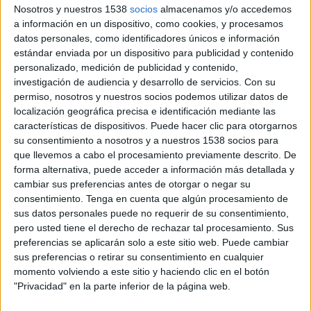
Ejército de EEUU, Viacom y Wells Fargo.
Nosotros y nuestros 1538
socios
almacenamos y/o accedemos
a información en un dispositivo, como cookies, y procesamos
El FIAP 2014 ha adelantado las novedades de su 45ª edición en cuanto a
datos personales, como identificadores únicos e información
ponencias y conteidos paralelos al concurso publicitario. Este año las charlas
estándar enviada por un dispositivo para publicidad y contenido
contarán con la presencia de los CMO’s de Chrysler, Havaianas, Ejército de
personalizado, medición de publicidad y contenido,
EEUU, Viacom y Wells Fargo, bajo el lema “Pensar bajo la influencia: los
investigación de audiencia y desarrollo de servicios.
Con su
próximos cinco años”. Esto se debe a que a medida que la influencia
permiso, nosotros y nuestros socios podemos utilizar datos de
demográfica latinoamericana impacte en la cultura pop, en el comportamiento de
localización geográfica precisa e identificación mediante las
compra y en la incorporación de tecnología, la industria del marketing
características de dispositivos. Puede hacer clic para otorgarnos
evolucionará con aquellas marcas que hayan cambiado sus estrategias junto con el
su consentimiento a nosotros y a nuestros 1538 socios para
que llevemos a cabo el procesamiento previamente descrito. De
desarrollo de iniciativas innovadoras y creativas, y que atiendan a un público de
forma alternativa, puede acceder a información más detallada y
consumidores multiculturales.
cambiar sus preferencias antes de otorgar o negar su
consentimiento.
Tenga en cuenta que algún procesamiento de
Las conferencias en materia de creatividad correrán a cargo de Robert Rodríguez,
sus datos personales puede no requerir de su consentimiento,
director de cine mexicano; Nico Pimentel , Co -fundador y Director de
pero usted tiene el derecho de rechazar tal procesamiento. Sus
Innovación de + Castro y Papon Ricciarelli, CEO de DON.
preferencias se aplicarán solo a este sitio web. Puede cambiar
sus preferencias o retirar su consentimiento en cualquier
Como ya es un clásico del festival se realizará la Copa de Iberoamérica la
momento volviendo a este sitio y haciendo clic en el botón
competencia que integra todos los medios publicitarios y en donde la categoría es
"Privacidad" en la parte inferior de la página web.
el producto y no el medio. Radio, Televisión, Gráfica, Vía Pública y todos los