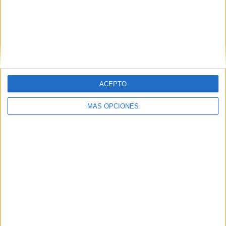
ARTÍCULOS ALEATORIOS
ACEPTO
MÁS OPCIONES
03/08/2026
Back Market pone a la madre
de su fundador como aval de
su calidad