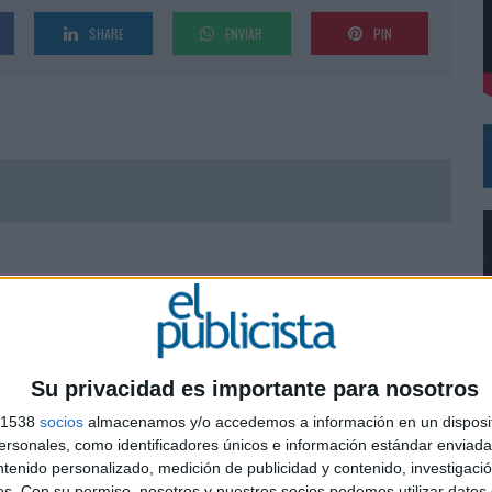
SHARE
ENVIAR
PIN
DE CHEIL SPAIN PARA SAMSUNG ELECTRONICS IBERIA
Su privacidad es importante para nosotros
s 1538
socios
almacenamos y/o accedemos a información en un disposit
sonales, como identificadores únicos e información estándar enviada 
0
ntenido personalizado, medición de publicidad y contenido, investigaci
os.
Con su permiso, nosotros y nuestros socios podemos utilizar datos 