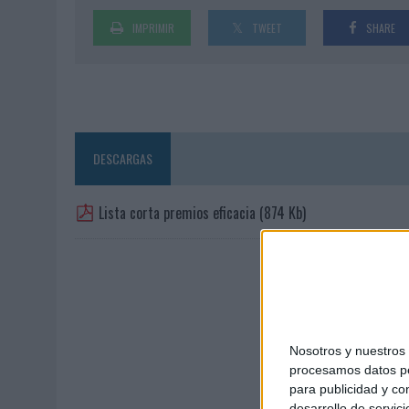
MONEDA”
IMPRIMIR
TWEET
SHARE
07/08/2026
|
‘ALEXIA PUTELLAS X GALAXY Z FOLD8 – SIN LÍMITES’, 
DESCARGAS
Lista corta premios eficacia
(874 Kb)
Nosotros y nuestro
procesamos datos per
para publicidad y co
desarrollo de servici