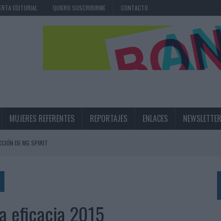
ERTA EDITORIAL
QUIERO SUSCRIBIRME
CONTACTO
MUJERES REFERENTES
REPORTAJES
ENLACES
NEWSLETTE
CIÓN DE MG SPIRIT
NA CAMPAÑA QUE CELEBRA SU REGRESO A PRIMERA DIVISIÓN
TERNACIONAL DE LA CERVEZA
360º CENTRADA EN EL ORIGEN BARCELONÉS
la eficacia 2015
 UNA EXPERIENCIA DE MARCA EN IBIZA