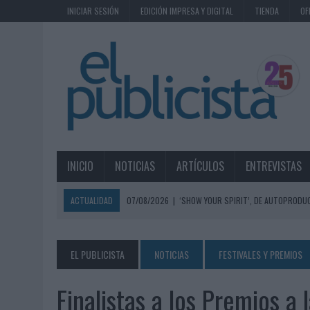
INICIAR SESIÓN
EDICIÓN IMPRESA Y DIGITAL
TIENDA
OF
INICIO
NOTICIAS
ARTÍCULOS
ENTREVISTAS
ACTUALIDAD
07/08/2026
|
‘SHOW YOUR SPIRIT’, DE AUTOPRODUC
07/08/2026
|
EL MÁLAGA CF CULMINA SU TRILOGÍA DE MARCA CON U
07/08/2026
|
MAHOU REIVINDICA EL RITUAL DE LA CAÑA EN EL DÍA IN
EL PUBLICISTA
NOTICIAS
FESTIVALES Y PREMIOS
07/08/2026
|
MG SPIRIT RELANZA SU MARCA CON UNA ESTRATEGIA 
Finalistas a los Premios a 
07/08/2026
|
PATRÓN CONVIERTE EL NUEVO SINGLE DE ARÓN PIPER EN