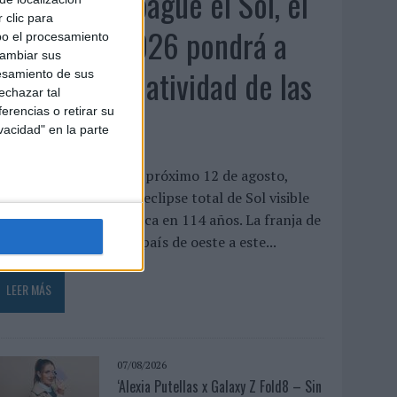
Cuando se apague el Sol, el
 clic para
eclipse de 2026 pondrá a
bo el procesamiento
cambiar sus
prueba la creatividad de las
esamiento de sus
echazar tal
marcas
erencias o retirar su
vacidad" en la parte
or Alessandro Orrù El próximo 12 de agosto,
spaña vivirá el primer eclipse total de Sol visible
esde la península ibérica en 114 años. La franja de
otalidad atravesará el país de oeste a este...
LEER MÁS
07/08/2026
‘Alexia Putellas x Galaxy Z Fold8 – Sin