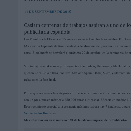
07/08/2026
|
EL VERANO PONE A PRUEBA LA ESTRATEGIA DIGITAL DE
07/08/2026
|
VUELING CONVIERTE LOS RECUERDOS EN SOUVENIRS CO
11 DE SEPTIEMBRE DE 2015
07/08/2026
|
CUANDO SE APAGUE EL SOL, EL ECLIPSE DE 2026 POND
Casi un centenar de trabajos aspiran a uno de l
publicitaria española.
06/08/2026
|
‘LA VUELTA’, DE FENOMENAL PARA MÁLAGA CF
Los Premios a la Eficacia 2015 encaran su recta final hacia su celebración. Esta
06/08/2026
|
SIETE DE CADA DIEZ EMPRESAS ESPAÑOLAS NO INTEGRA
(Asociación Española de Anunciantes) la finalización del proceso de votación de
06/08/2026
|
LA TELEVISIÓN SIGUE LIDERANDO EL CONSUMO DE MEDI
corta. El palmarés se desvelará el próximo 29 de octubre, en la ceremonia de e
06/08/2026
|
EL USO DE LA IA GENERATIVA ALCANZA YA AL 62% DE L
Son trabajos de 64 marcas y 55 agencias. Campofrío, Heineken y McDonald`s, c
06/08/2026
|
SYSTEM1 NOMBRA A KIMBERLY BASTONI COMO NUEVA D
quedan Coca-Cola e Ikea, con tres. McCann Spain, OMD, SCPF, y Starcom Med
06/08/2026
|
FRIGO Y UNIQLO LANZAN UNA COLECCIÓN PERSONALIZA
trabajos en la fase final.
06/08/2026
|
LA IA ESTÁ SUBIENDO EL LISTÓN DE LA CREATIVIDAD
Por lo que respecta a las categorías, Eficacia en comunicación comercial es l
05/08/2026
|
BEON WORLDWIDE LANZA RAÍZ URBANA PARA TRANSFOR
con un presupuesto inferior a 250.000 euros (14 casos), Eficacia en medios (12)
Reconocimiento especial a la estrategia más innovadora hay 7 finalistas, y para 
05/08/2026
|
FABRA COMUNICACIÓN INCORPORA A CASONÁ Y ASUME 
Ver todos los finalistas
05/08/2026
|
LOPESAN HOTELS & RESORTS ACERCA EL PARAÍSO CAN
Más información en el número 330 de la edición impresa de El Publicista.
05/08/2026
|
LUIS ARQUILLOS (BURGO DE ARIAS): “LA CONSTRUCCIÓ