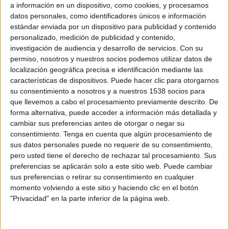
a información en un dispositivo, como cookies, y procesamos
Grey ha cosechado un oro y una plata en la
datos personales, como identificadores únicos e información
categoría de televisión por una campaña
estándar enviada por un dispositivo para publicidad y contenido
desarrollada para la marca Pilot ('Historia de la
personalizado, medición de publicidad y contenido,
luz'), Netthink consigue un premio más, en este
investigación de audiencia y desarrollo de servicios.
Con su
caso otro oro, gracias a la campaña online
permiso, nosotros y nuestros socios podemos utilizar datos de
localización geográfica precisa e identificación mediante las
realizada para Adidas España ('Imposible is
características de dispositivos. Puede hacer clic para otorgarnos
nothing'), mientras que TBWA Spain consigue una
su consentimiento a nosotros y a nuestros 1538 socios para
plata en gráfica por la pieza 'Perro gúía', ideada
que llevemos a cabo el procesamiento previamente descrito. De
para PlayStation 2.
forma alternativa, puede acceder a información más detallada y
cambiar sus preferencias antes de otorgar o negar su
Jürgen Krieger, director creativo ejecutivo de
consentimiento.
Tenga en cuenta que algún procesamiento de
Grey Barcelona, y Esther Pino, directora creativa
sus datos personales puede no requerir de su consentimiento,
de Double You,
han
sido los únicos
pero usted tiene el derecho de rechazar tal procesamiento. Sus
representantes de la industria publicitaria
preferencias se aplicarán solo a este sitio web. Puede cambiar
española en el jurado de este año.
sus preferencias o retirar su consentimiento en cualquier
momento volviendo a este sitio y haciendo clic en el botón
Accede al palmarés completo
aquí.
"Privacidad" en la parte inferior de la página web.
Más información en la edición impresa de