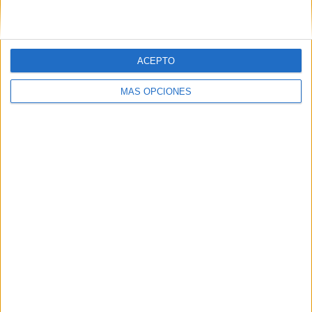
05/08/2026
ACEPTO
Beon Worldwide lanza Raíz
MÁS OPCIONES
Urbana para transformar el
patrimonio histórico en
activos culturales y
económicos
La empresa española, con 25 años de experiencia en
producción de eventos, aplica su metodología de
producción in-house a la activación de espacios
históricos en desuso para ponerlos al servicio de...