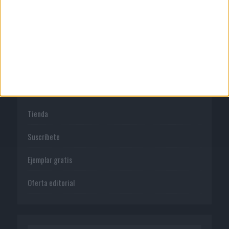
Normas de uso
Política de privacidad
PUBLICACIONES
Tienda
Suscríbete
Ejemplar gratis
Oferta editorial