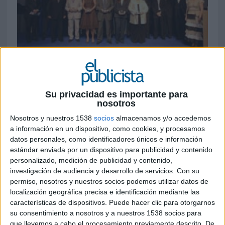
13 DE JUNIO DE 2007
Entregados en Barcelona el 11 de junio en el
Su privacidad es importante para
Gran Teatro del Liceo
nosotros
El anunciante Laboratorios Stada, una campaña
de San Pellegrino, la agencia de publicidad
Nosotros y nuestros 1538
socios
almacenamos y/o accedemos
a información en un dispositivo, como cookies, y procesamos
Concepto Staff, la agencia de medios Mindshare y
datos personales, como identificadores únicos e información
el editor On Diseño han sido las empresas
estándar enviada por un dispositivo para publicidad y contenido
galardonadas este año con los premios que
personalizado, medición de publicidad y contenido,
concede la Asociación de Prensa Profesional.
investigación de audiencia y desarrollo de servicios.
Con su
permiso, nosotros y nuestros socios podemos utilizar datos de
Laboratorios Stada, entidad dedicada a la
localización geográfica precisa e identificación mediante las
producción de medicamentos genéricos, ha
características de dispositivos. Puede hacer clic para otorgarnos
resultado ganadora en la categoría de mejor
su consentimiento a nosotros y a nuestros 1538 socios para
anunciante en reconocimiento por la apuesta
que llevemos a cabo el procesamiento previamente descrito. De