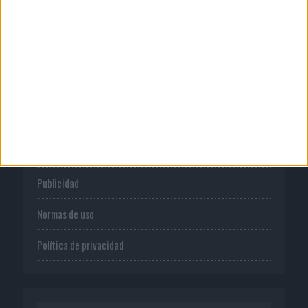
construcción de marca...
CORPORATIVO
Quienes somos
Publicidad
Normas de uso
Política de privacidad