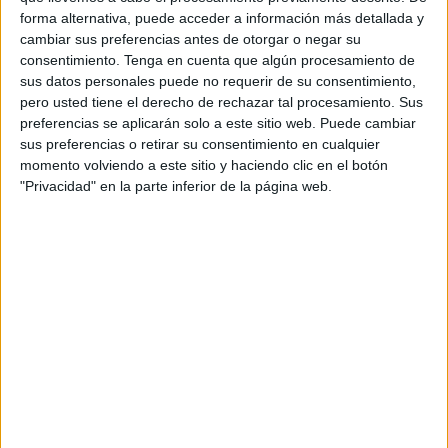
hecha por las revistas profesionales como eje
forma alternativa, puede acceder a información más detallada y
vertebrador de su estrategia de comunicación en
cambiar sus preferencias antes de otorgar o negar su
este mercado, y por su credibilidad en este medio
consentimiento.
Tenga en cuenta que algún procesamiento de
sus datos personales puede no requerir de su consentimiento,
para el alcance de sus objetivos.
pero usted tiene el derecho de rechazar tal procesamiento. Sus
preferencias se aplicarán solo a este sitio web. Puede cambiar
Como finalista en esta categoría ha quedado
sus preferencias o retirar su consentimiento en cualquier
clasificado la línea de proyectos para hoteles
momento volviendo a este sitio y haciendo clic en el botón
System Pool del grupo Porcelanosa, por su
"Privacidad" en la parte inferior de la página web.
servicio de diseño, creación e instalación llave en
mano para hoteles Blue Spa (spa y wellness).
En la categoría de Mejor Campaña ha resultado
premiada la campaña "Aguas minerales para
entendidos" del grupo italiano San Pellegrino
SpA, en reconocimiento a la estrategia de
comunicación de la campaña en revistas
profesionales y a su creatividad, que incluye un
amplio despliegue de acciones publicitarias y de
información dirigidas al sector de la gastronomía,
buscando difundir una cultura de consumo del