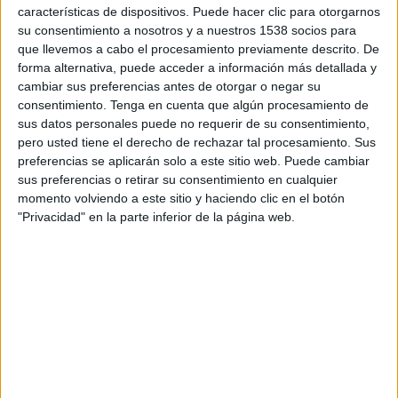
características de dispositivos. Puede hacer clic para otorgarnos
encuentro especial en Miami donde reunió a
su consentimiento a nosotros y a nuestros 1538 socios para
algunos de los jurados internacionales para elegir
que llevemos a cabo el procesamiento previamente descrito. De
los grandes premios de este año, así como el
forma alternativa, puede acceder a información más detallada y
premio Titanium, que se entregará por primera
cambiar sus preferencias antes de otorgar o negar su
vez en esta edición. Dicho encuentro ha servido
consentimiento.
Tenga en cuenta que algún procesamiento de
además para congregar a varias docenas de
sus datos personales puede no requerir de su consentimiento,
profesionales del sector, en torno a una jornada
pero usted tiene el derecho de rechazar tal procesamiento. Sus
de análisis sobre el mercado y el futuro de la
preferencias se aplicarán solo a este sitio web. Puede cambiar
publicidad independiente, donde se ha podido
sus preferencias o retirar su consentimiento en cualquier
momento volviendo a este sitio y haciendo clic en el botón
generar networking entre asistentes.
"Privacidad" en la parte inferior de la página web.
Record de participación
La organización del certamen ha confirmado a El
Publicista que este año han vuelto a batirse
récords en cuanto al número de agencias
participantes y piezas inscritas en concurso (el
festival abre la participación gratuita a todos los
actores del mercado, que únicamente deben