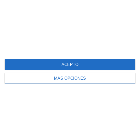
TWEET
SHARE
SHARE
ENVIAR
PIN
ACEPTO
MÁS OPCIONES
SÍGUENOS EN FACEBOOK