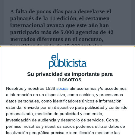
A falta de pocos días para desvelarse el
palmarés de la 11 edición, el certamen
internacional avanza que este año han
participado más de 5.000 agencias de 42
mercados diferentes en el concurso,
inscribiendo más de 15.000 trabajos
Wina Festival (
WINA Festival
) el certamen
internacional de referencia que pone el foco en la
capacidad y talento del colectivo independiente
Su privacidad es importante para
dentro la industria del marketing, la publicidad y
nosotros
la comunicación estratégica al servicio de las
Nosotros y nuestros 1538
socios
almacenamos y/o accedemos
marcas, encara la recta final para celebrar su
a información en un dispositivo, como cookies, y procesamos
undécima edición.
datos personales, como identificadores únicos e información
estándar enviada por un dispositivo para publicidad y contenido
El próximo 11 de junio se conocerán los
personalizado, medición de publicidad y contenido,
ganadores que conformarán el palmarés de este
investigación de audiencia y desarrollo de servicios.
Con su
año tras haber finalizado la labor del jurado. El
permiso, nosotros y nuestros socios podemos utilizar datos de
localización geográfica precisa e identificación mediante las
pasado 28 de mayo el certamen celebró un