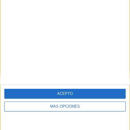
04/08/2026
‘La única cerveza del mundo
que se disfruta dos veces’,
de Inusualy para Cerveza
Capaz
ACEPTO
FICHA TÉCNICA Anunciante: Cerveza Capaz
MÁS OPCIONES
Contacto cliente: Carlos Antón, Jaime Riesgo,
Andrea Coello y Nacho Díez Agencia creativa:
Inusualy Director general: Fernando Gandarias