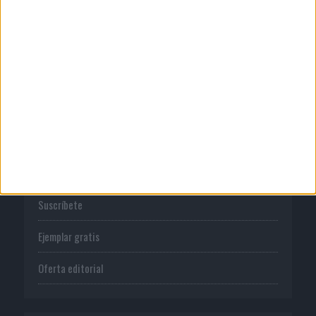
Normas de uso
Política de privacidad
PUBLICACIONES
Tienda
Suscríbete
Ejemplar gratis
Oferta editorial