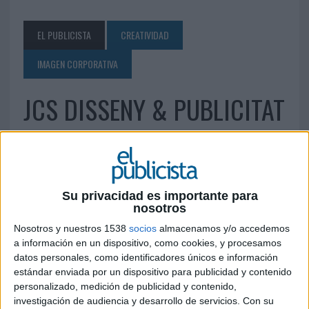
EL PUBLICISTA
CREATIVIDAD
IMAGEN CORPORATIVA
JCS DISSENY & PUBLICITAT
Barcelona
2 DE JUNIO DE 2010
Su privacidad es importante para
nosotros
Borges Blanques, 12 entlo. 2ª 08227 Terrassa
(Barcelona) Tel.: 93 786 12 44 Fax: 93 786 10 09
Nosotros y nuestros 1538
socios
almacenamos y/o accedemos
jcs@jcsdisseny.com
www.jcsdisseny.com
a información en un dispositivo, como cookies, y procesamos
datos personales, como identificadores únicos e información
estándar enviada por un dispositivo para publicidad y contenido
IMPRIMIR
personalizado, medición de publicidad y contenido,
investigación de audiencia y desarrollo de servicios.
Con su