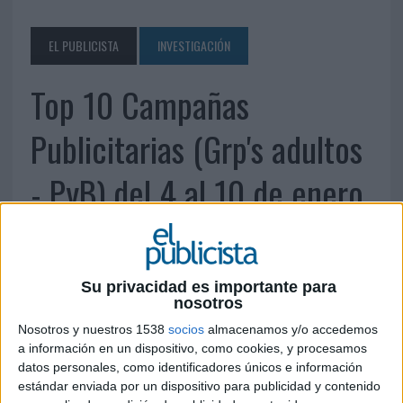
EL PUBLICISTA
INVESTIGACIÓN
Top 10 Campañas
Publicitarias (Grp's adultos
- PyB) del 4 al 10 de enero
de 2016
Su privacidad es importante para
11 DE ENERO DE 2016
nosotros
Fuente: Mediadiamond
Nosotros y nuestros 1538
socios
almacenamos y/o accedemos
a información en un dispositivo, como cookies, y procesamos
datos personales, como identificadores únicos e información
estándar enviada por un dispositivo para publicidad y contenido