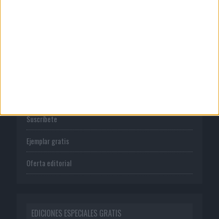
Política de privacidad
PUBLICACIONES
Tienda
Suscríbete
Ejemplar gratis
Oferta editorial
EDICIONES ESPECIALES GRATIS