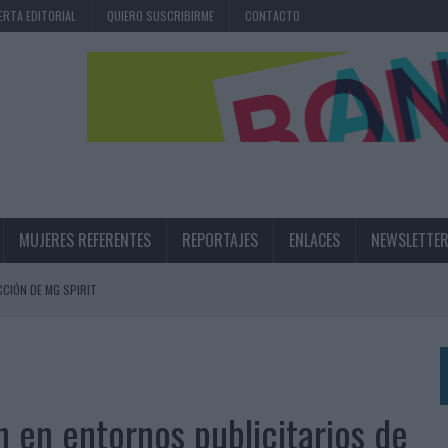
ERTA EDITORIAL
QUIERO SUSCRIBIRME
CONTACTO
MUJERES REFERENTES
REPORTAJES
ENLACES
NEWSLETTE
CIÓN DE MG SPIRIT
NA CAMPAÑA QUE CELEBRA SU REGRESO A PRIMERA DIVISIÓN
TERNACIONAL DE LA CERVEZA
360º CENTRADA EN EL ORIGEN BARCELONÉS
 en entornos publicitarios de
 UNA EXPERIENCIA DE MARCA EN IBIZA