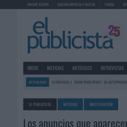
INICIAR SESIÓN
EDICIÓN IMPRESA Y DIGITAL
TIENDA
OF
INICIO
NOTICIAS
ARTÍCULOS
ENTREVISTAS
ACTUALIDAD
07/08/2026
|
‘SHOW YOUR SPIRIT’, DE AUTOPRODUC
07/08/2026
|
EL MÁLAGA CF CULMINA SU TRILOGÍA DE MARCA CON U
07/08/2026
|
MAHOU REIVINDICA EL RITUAL DE LA CAÑA EN EL DÍA IN
EL PUBLICISTA
NOTICIAS
INVESTIGACIÓN
07/08/2026
|
MG SPIRIT RELANZA SU MARCA CON UNA ESTRATEGIA 
Los anuncios que aparecen
07/08/2026
|
PATRÓN CONVIERTE EL NUEVO SINGLE DE ARÓN PIPER EN