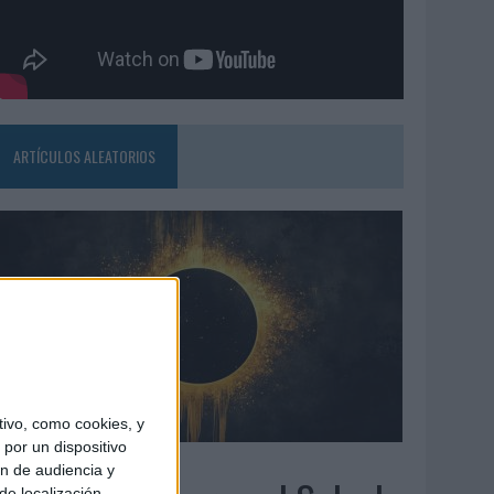
ARTÍCULOS ALEATORIOS
ivo, como cookies, y
por un dispositivo
7/08/2026
ón de audiencia y
de localización