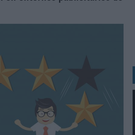
 LAS MARCAS
N IA
RÁ A PRUEBA LA CREATIVIDAD DE LAS MARCAS
N LA INFANCIA EN SU ESTRATEGIA
OS EN VERANO Y SUPERA AL MÓVIL COMO DISPOSITIVO MÁS UTILIZADO
OS ESPAÑOLES
IRECTORA COMERCIAL GLOBAL
BLE INSPIRADA EN CORNETTO, CALIPPO Y SOLERO
MAR EL PATRIMONIO HISTÓRICO EN ACTIVOS CULTURALES Y ECONÓMICOS
LA GESTIÓN DE SUS RELACIONES CON LOS MEDIOS
ARIO EN SU ÚLTIMA CAMPAÑA INTERNACIONAL
N DE MARCA A LARGO PLAZO Y LA MEDICIÓN SON DOS CARAS DE LA MISMA