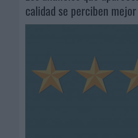
07/08/2026
|
EL VERANO PONE A PRUEBA LA ESTRATEGIA DIGITAL DE
calidad se perciben mejor
07/08/2026
|
VUELING CONVIERTE LOS RECUERDOS EN SOUVENIRS CO
07/08/2026
|
CUANDO SE APAGUE EL SOL, EL ECLIPSE DE 2026 POND
06/08/2026
|
‘LA VUELTA’, DE FENOMENAL PARA MÁLAGA CF
06/08/2026
|
SIETE DE CADA DIEZ EMPRESAS ESPAÑOLAS NO INTEGRA
06/08/2026
|
LA TELEVISIÓN SIGUE LIDERANDO EL CONSUMO DE MEDI
06/08/2026
|
EL USO DE LA IA GENERATIVA ALCANZA YA AL 62% DE L
06/08/2026
|
SYSTEM1 NOMBRA A KIMBERLY BASTONI COMO NUEVA D
06/08/2026
|
FRIGO Y UNIQLO LANZAN UNA COLECCIÓN PERSONALIZA
06/08/2026
|
LA IA ESTÁ SUBIENDO EL LISTÓN DE LA CREATIVIDAD
05/08/2026
|
BEON WORLDWIDE LANZA RAÍZ URBANA PARA TRANSFOR
05/08/2026
|
FABRA COMUNICACIÓN INCORPORA A CASONÁ Y ASUME 
05/08/2026
|
LOPESAN HOTELS & RESORTS ACERCA EL PARAÍSO CAN
05/08/2026
|
LUIS ARQUILLOS (BURGO DE ARIAS): “LA CONSTRUCCIÓ