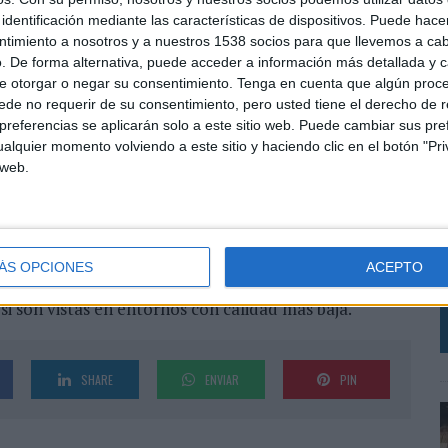
 A lo largo del test realizado, los participantes vieron
identificación mediante las características de dispositivos. Puede hacer
an diversos como automoción, gran consumo, finanzas,
ntimiento a nosotros y a nuestros 1538 socios para que llevemos a ca
ara móvil y con diferentes grados de calidad.
. De forma alternativa, puede acceder a información más detallada y 
e otorgar o negar su consentimiento.
Tenga en cuenta que algún proc
os centros cerebrales responsables de las afinidades
de no requerir de su consentimiento, pero usted tiene el derecho de r
én que los consumidores prefieren las impresiones que
referencias se aplicarán solo a este sitio web. Puede cambiar sus pref
alquier momento volviendo a este sitio y haciendo clic en el botón "Pri
que no les gustan aquellas que se encuentran cerca de
 web.
ajo señala que los consumidores son tres veces menos
ntran junto a contenido no deseado.
P
E
on los consumidores e impactar en su memoria a largo
d
pone de manifiesto que los anuncios en entornos de
ÁS OPCIONES
ACEPTO
t
engagement de los usuarios con las marcas y un 30%
si son vistas en entornos con calidad más baja.
SHARE
ENVIAR
PIN