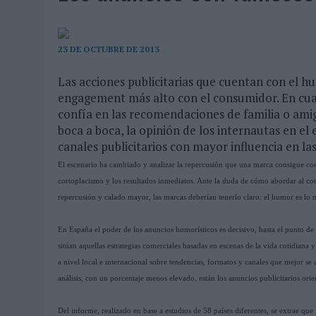
07/08/2026
|
EL VERANO PONE A PRUEBA LA ESTRATEGIA DIGITAL DE
07/08/2026
|
VUELING CONVIERTE LOS RECUERDOS EN SOUVENIRS CO
23 DE OCTUBRE DE 2013
07/08/2026
|
CUANDO SE APAGUE EL SOL, EL ECLIPSE DE 2026 POND
06/08/2026
|
‘LA VUELTA’, DE FENOMENAL PARA MÁLAGA CF
Las acciones publicitarias que cuentan con el h
engagement más alto con el consumidor. En cua
06/08/2026
|
SIETE DE CADA DIEZ EMPRESAS ESPAÑOLAS NO INTEGRA
confía en las recomendaciones de familia o ami
06/08/2026
|
LA TELEVISIÓN SIGUE LIDERANDO EL CONSUMO DE MEDI
boca a boca, la opinión de los internautas en el
canales publicitarios con mayor influencia en la
06/08/2026
|
EL USO DE LA IA GENERATIVA ALCANZA YA AL 62% DE L
El escenario ha cambiado y analizar la repercusión que una marca consigue con 
06/08/2026
|
SYSTEM1 NOMBRA A KIMBERLY BASTONI COMO NUEVA D
cortoplacismo y los resultados inmediatos. Ante la duda de cómo abordar al co
06/08/2026
|
FRIGO Y UNIQLO LANZAN UNA COLECCIÓN PERSONALIZA
repercusión y calado mayor, las marcas deberían tenerlo claro: el humor es lo 
06/08/2026
|
LA IA ESTÁ SUBIENDO EL LISTÓN DE LA CREATIVIDAD
En España el poder de los anuncios humorísticos es decisivo, hasta el punto de 
05/08/2026
|
BEON WORLDWIDE LANZA RAÍZ URBANA PARA TRANSFOR
sitúan aquellas estrategias comerciales basadas en escenas de la vida cotidiana 
05/08/2026
|
FABRA COMUNICACIÓN INCORPORA A CASONÁ Y ASUME 
a nivel local e internacional sobre tendencias, formatos y canales que mejor se
análisis, con un porcentaje menos elevado, están los anuncios publicitarios ori
05/08/2026
|
LOPESAN HOTELS & RESORTS ACERCA EL PARAÍSO CAN
05/08/2026
|
LUIS ARQUILLOS (BURGO DE ARIAS): “LA CONSTRUCCIÓ
Del informe, realizado en base a estudios de 58 países diferentes, se extrae qu