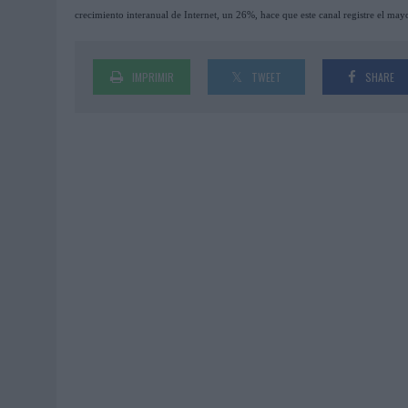
crecimiento interanual de Internet, un 26%, hace que este canal registre el may
IMPRIMIR
TWEET
SHARE