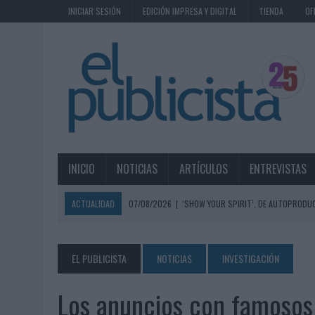
INICIAR SESIÓN
EDICIÓN IMPRESA Y DIGITAL
TIENDA
OF
INICIO
NOTICIAS
ARTÍCULOS
ENTREVISTAS
ACTUALIDAD
07/08/2026
|
‘SHOW YOUR SPIRIT’, DE AUTOPRODUC
07/08/2026
|
EL MÁLAGA CF CULMINA SU TRILOGÍA DE MARCA CON U
07/08/2026
|
MAHOU REIVINDICA EL RITUAL DE LA CAÑA EN EL DÍA IN
EL PUBLICISTA
NOTICIAS
INVESTIGACIÓN
07/08/2026
|
MG SPIRIT RELANZA SU MARCA CON UNA ESTRATEGIA 
Los anuncios con famosos
07/08/2026
|
PATRÓN CONVIERTE EL NUEVO SINGLE DE ARÓN PIPER EN