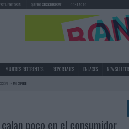
ERTA EDITORIAL
QUIERO SUSCRIBIRME
CONTACTO
MUJERES REFERENTES
REPORTAJES
ENLACES
NEWSLETTE
CIÓN DE MG SPIRIT
NA CAMPAÑA QUE CELEBRA SU REGRESO A PRIMERA DIVISIÓN
TERNACIONAL DE LA CERVEZA
360º CENTRADA EN EL ORIGEN BARCELONÉS
 calan poco en el consumidor
 UNA EXPERIENCIA DE MARCA EN IBIZA