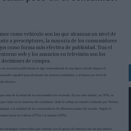
 LAS MARCAS
N IA
RÁ A PRUEBA LA CREATIVIDAD DE LAS MARCAS
umor como vehículo son las que alcanzan un nivel de
nto a prescriptores, la mayoría de los consumidores
N LA INFANCIA EN SU ESTRATEGIA
gos como forma más efectiva de publicidad. Tras el
OS EN VERANO Y SUPERA AL MÓVIL COMO DISPOSITIVO MÁS UTILIZADO
 entorno web y los anuncios en televisión son los
s decisiones de compra.
OS ESPAÑOLES
sus acciones publicitarias es algo trascendental en una época donde impera el
IRECTORA COMERCIAL GLOBAL
nsumidor español para alcanzanr lso mejores resultados, o al menos un nivel de
BLE INSPIRADA EN CORNETTO, CALIPPO Y SOLERO
más efectivo.
que más de la mitad de los encuestados los recuerda. En un ratio similar, un 50%, se
MAR EL PATRIMONIO HISTÓRICO EN ACTIVOS CULTURALES Y ECONÓMICOS
y que calan en la memoria del ciudadano. Asñi lo refleja un estudio realizado por Nielsen
LA GESTIÓN DE SUS RELACIONES CON LOS MEDIOS
 adaptan a la realidad de los consumidores de diferentes países del mundo. Según el
entados hacia los valores (33%) y la familia (30%).
ARIO EN SU ÚLTIMA CAMPAÑA INTERNACIONAL
N DE MARCA A LARGO PLAZO Y LA MEDICIÓN SON DOS CARAS DE LA MISMA
e las estrategias comerciales que cuentan con el apoyo de famosos son las que menos