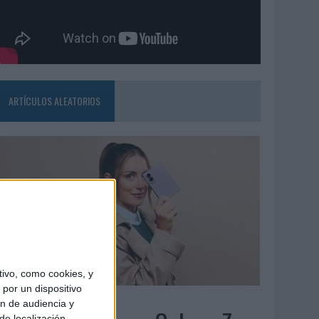
ARTÍCULOS ALEATORIOS
ivo, como cookies, y
por un dispositivo
7/08/2026
ón de audiencia y
de localización