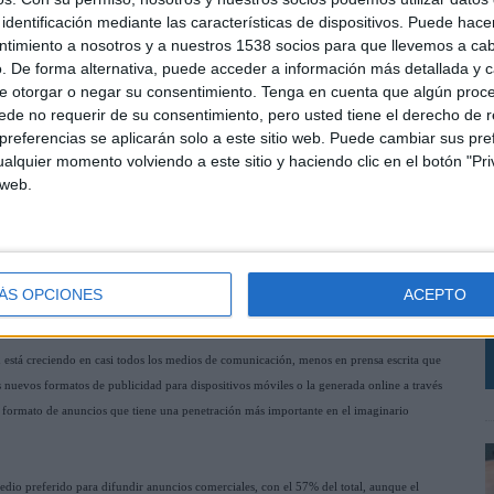
óviles, crecen en credibilida. Por lo que se puede afirmar que poco a poco los nuevos
identificación mediante las características de dispositivos. Puede hacer
ntimiento a nosotros y a nuestros 1538 socios para que llevemos a ca
. De forma alternativa, puede acceder a información más detallada y 
 tomar una decisión de compra. En este ámbito las recomendaciones de familiares y amigos
e otorgar o negar su consentimiento.
Tenga en cuenta que algún proc
 de los comentarios online (71%) y los anuncios en televisión (65%).
de no requerir de su consentimiento, pero usted tiene el derecho de r
referencias se aplicarán solo a este sitio web. Puede cambiar sus pref
nuevas tecnologías, como los anuncios de texto en los teléfonos móviles (66%), los
alquier momento volviendo a este sitio y haciendo clic en el botón "Pri
 web.
apacidad real para movilizar una acción de compra.
I
ue, en líneas generales el encuestado español comparte las tendencias globales en
E
 recomendaciones de familiares y amigos son los más influyentes, registrado un
ÁS OPCIONES
ACEPTO
L
ad está creciendo en casi todos los medios de comunicación, menos en prensa escrita que
 nuevos formatos de publicidad para dispositivos móviles o la generada online a través
l formato de anuncios que tiene una penetración más importante en el imaginario
 medio preferido para difundir anuncios comerciales, con el 57% del total, aunque el