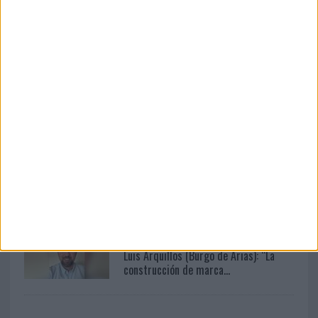
04/08/2026
Audible reivindica el poder
transformador del audio en su...
04/08/2026
‘El Paraíso más cerca’, de 22GRADOS
para Lopesan Hotels &...
05/08/2026
Fabra Comunicación incorpora a
Casoná y asume la gestión de ...
05/08/2026
Luis Arquillos (Burgo de Arias): “La
construcción de marca...