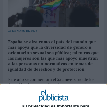
31 DE MAYO DE 2024
España se alza como el país del mundo que
más apoya que la diversidad de género u
orientación sexual sea pública; mientras que
las mujeres son las que más apoyo muestran
a las personas no normativas en temas de
igualdad de derechos y de protección
Este año se conmemora el 55 aniversario de los
disturbios de Stonewall, un hito que marcó un
antes y un después en la lucha por los derechos
LGTB+. Considerados el precursor del
movimiento moderno por los derechos del
Su privacidad es importante para
colectivo, su repercusión no solo se limita a las