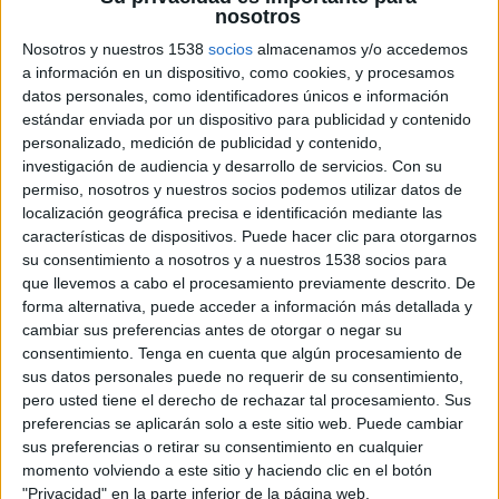
nosotros
fronteras estadounidenses, sino que ha
traspasado las fronteras llegando a otros
Nosotros y nuestros 1538
socios
almacenamos y/o accedemos
continentes. A pesar de los avances logrados
a información en un dispositivo, como cookies, y procesamos
datos personales, como identificadores únicos e información
desde entonces, todavía hay mucho por hacer
estándar enviada por un dispositivo para publicidad y contenido
para conseguir una igualdad e inclusión real de
personalizado, medición de publicidad y contenido,
este colectivo.
investigación de audiencia y desarrollo de servicios.
Con su
permiso, nosotros y nuestros socios podemos utilizar datos de
Sobre este contexto,
Ipsos
realiza cada año un
localización geográfica precisa e identificación mediante las
estudio global para analizar diferentes aspectos
características de dispositivos. Puede hacer clic para otorgarnos
que impactan al colectivo LGTB+. España es uno
su consentimiento a nosotros y a nuestros 1538 socios para
de los países europeos donde más gente se
que llevemos a cabo el procesamiento previamente descrito. De
identifica como LGTB+ y es que la población
forma alternativa, puede acceder a información más detallada y
española es la primera en el ranking mundial
cambiar sus preferencias antes de otorgar o negar su
(68%), junto con Tailandia, que más apoya que la
consentimiento.
Tenga en cuenta que algún procesamiento de
diversidad de género u orientación sexual sea
sus datos personales puede no requerir de su consentimiento,
pero usted tiene el derecho de rechazar tal procesamiento. Sus
pública y no se tenga que relegar únicamente al
preferencias se aplicarán solo a este sitio web. Puede cambiar
ámbito privado.
sus preferencias o retirar su consentimiento en cualquier
momento volviendo a este sitio y haciendo clic en el botón
Así, España es el país del mundo que más
"Privacidad" en la parte inferior de la página web.