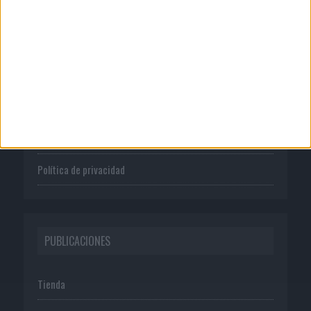
CORPORATIVO
Quienes somos
Publicidad
Normas de uso
Política de privacidad
PUBLICACIONES
Tienda