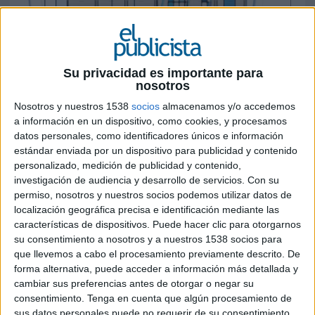
Su privacidad es importante para
nosotros
7 DE OCTUBRE DE 2016
Nosotros y nuestros 1538
socios
almacenamos y/o accedemos
a información en un dispositivo, como cookies, y procesamos
La oportunidad del sector de la investigación
datos personales, como identificadores únicos e información
reside en ofrecer una visión global del
estándar enviada por un dispositivo para publicidad y contenido
consumidor, controlar el sesgo y ponerlo en
personalizado, medición de publicidad y contenido,
contexto
investigación de audiencia y desarrollo de servicios.
Con su
permiso, nosotros y nuestros socios podemos utilizar datos de
Aunque el marco político sigue siendo inestable,
localización geográfica precisa e identificación mediante las
características de dispositivos. Puede hacer clic para otorgarnos
el sector de la investigación de mercados no se ha
su consentimiento a nosotros y a nuestros 1538 socios para
visto afectado y de hecho estima un crecimiento
que llevemos a cabo el procesamiento previamente descrito. De
del 2,2% a nivel mundial. En este contexto, el VIII
forma alternativa, puede acceder a información más detallada y
encuentro organizado por Aedemo, Aneimo y
cambiar sus preferencias antes de otorgar o negar su
Esomar, ‘La investigación a análisis’, ha puesto de
consentimiento.
Tenga en cuenta que algún procesamiento de
relieve que éste es el sexto año de crecimiento
sus datos personales puede no requerir de su consentimiento,