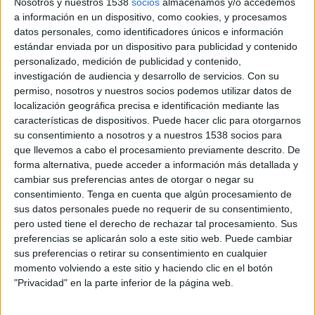
Nosotros y nuestros 1538
socios
almacenamos y/o accedemos
servicio al cliente. Así mismo, el estudio revela
a información en un dispositivo, como cookies, y procesamos
que el 59% de los clientes están dispuestos a
datos personales, como identificadores únicos e información
pagar más por experiencias excepcionales. Es
estándar enviada por un dispositivo para publicidad y contenido
crucial crear una experiencia positiva en todos
personalizado, medición de publicidad y contenido,
los canales, ya sea en la tienda física o en línea.
investigación de audiencia y desarrollo de servicios.
Con su
Sin embargo, la falta de conexión entre canales y
permiso, nosotros y nuestros socios podemos utilizar datos de
la ausencia de datos del cliente pueden
localización geográfica precisa e identificación mediante las
obstaculizar este objetivo.
características de dispositivos. Puede hacer clic para otorgarnos
su consentimiento a nosotros y a nuestros 1538 socios para
Teniendo en cuenta este contexto, Twilio ha
que llevemos a cabo el procesamiento previamente descrito. De
forma alternativa, puede acceder a información más detallada y
idenfiticado 5 formas de mejorar el servicio al
cambiar sus preferencias antes de otorgar o negar su
cliente en el retail.
consentimiento.
Tenga en cuenta que algún procesamiento de
sus datos personales puede no requerir de su consentimiento,
Unificación de Datos del Cliente: Un
pero usted tiene el derecho de rechazar tal procesamiento. Sus
excelente servicio al cliente comienza
preferencias se aplicarán solo a este sitio web. Puede cambiar
con datos de calidad
sus preferencias o retirar su consentimiento en cualquier
momento volviendo a este sitio y haciendo clic en el botón
Cuanto más conocimiento tengan las empresas
"Privacidad" en la parte inferior de la página web.
sobre tus clientes, más eficientemente pueden