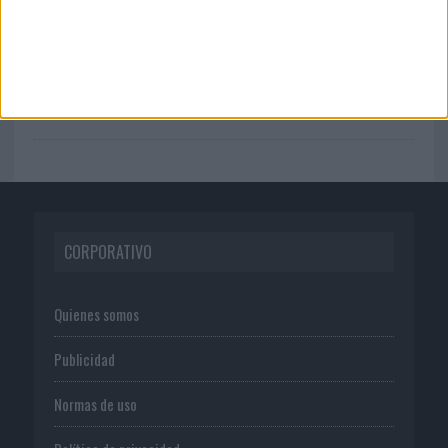
03/08/2026
El Real Betis invita a los aficionados a
diseñar su próxima ...
CORPORATIVO
Quienes somos
Publicidad
Normas de uso