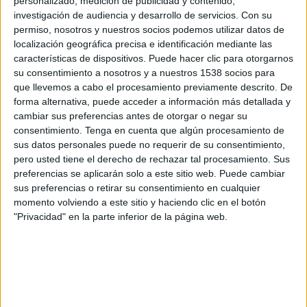
personalizado, medición de publicidad y contenido,
retorno a la normalidad en la confianza del
investigación de audiencia y desarrollo de servicios.
Con su
consumidor español, acercándose a los valores
permiso, nosotros y nuestros socios podemos utilizar datos de
positivos. Este segundo trimestre de 2021 el
localización geográfica precisa e identificación mediante las
características de dispositivos. Puede hacer clic para otorgarnos
índice alcanza un valor de -5 puntos, 6 más que
su consentimiento a nosotros y a nuestros 1538 socios para
en el trimestre anterior. Gracias a la relajación de
que llevemos a cabo el procesamiento previamente descrito. De
las restricciones y el avance la vacunación, los
forma alternativa, puede acceder a información más detallada y
consumidores siguen recuperando la confianza.
cambiar sus preferencias antes de otorgar o negar su
consentimiento.
Tenga en cuenta que algún procesamiento de
El Índice de Comportamiento es el resultado de
sus datos personales puede no requerir de su consentimiento,
la valoración de la situación económica propia y
pero usted tiene el derecho de rechazar tal procesamiento. Sus
del país, la valoración del momento de consumo
preferencias se aplicarán solo a este sitio web. Puede cambiar
y las perspectivas económicas a 6 meses. En el
sus preferencias o retirar su consentimiento en cualquier
segundo periodo de 2021 crecen todos los
momento volviendo a este sitio y haciendo clic en el botón
indicadores afianzándose la tendencia de mejora
"Privacidad" en la parte inferior de la página web.
iniciada a finales de 2020.
La valoración de la situación económica del
hogar sigue siendo el único indicador en positivo,
aunque la previsión doméstica se encuentra a las