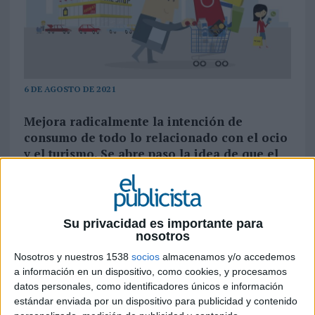
6 DE AGOSTO DE 2021
Mejora radicalmente la intención de
consumo de todo lo relacionado con el ocio
y el turismo. Se abre paso la idea de que el
impacto COVID en el empleo ha sido
circunstancial. Un 67% de los españoles cree
que sus ingresos se mantendrán en los
próximos meses
Su privacidad es importante para
nosotros
Según la segunda edición de 2021 del Informe
Nosotros y nuestros 1538
socios
almacenamos y/o accedemos
Perspectivas del Consumidor de Kantar, que de
a información en un dispositivo, como cookies, y procesamos
manera cuatrimestral analiza la confianza del
datos personales, como identificadores únicos e información
consumidor español en torno a la economía
estándar enviada por un dispositivo para publicidad y contenido
propia y del país, asistimos a la consolidación del