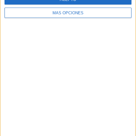
SHARE
MÁS OPCIONES
SHARE
ENVIAR
PIN
SÍGUENOS EN FACEBOOK