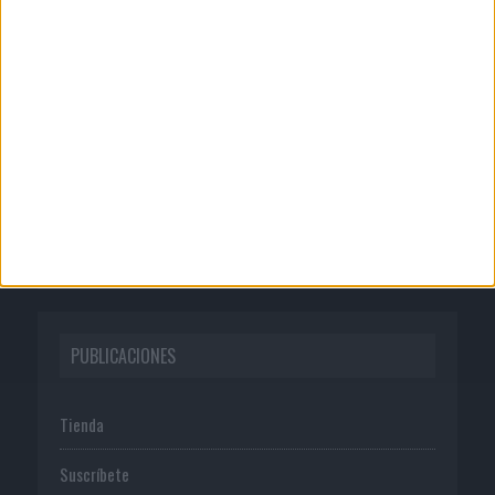
CORPORATIVO
Quienes somos
Publicidad
Normas de uso
Política de privacidad
PUBLICACIONES
Tienda
Suscríbete