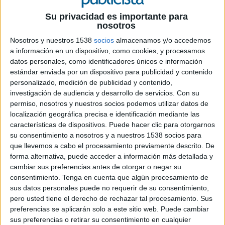
Su privacidad es importante para
nosotros
Nosotros y nuestros 1538
socios
almacenamos y/o accedemos
4 DE MAYO DE 2022
a información en un dispositivo, como cookies, y procesamos
datos personales, como identificadores únicos e información
Anteriormente a su especialización en el
estándar enviada por un dispositivo para publicidad y contenido
sector Adtech, ha estado vinculada al sector
personalizado, medición de publicidad y contenido,
Travel, en al área de ventas y marketing en
investigación de audiencia y desarrollo de servicios.
Con su
empresas como Avis Budget Group, Sixt,
permiso, nosotros y nuestros socios podemos utilizar datos de
Hotusa o la Cámara de Comercio de España
localización geográfica precisa e identificación mediante las
en Francia, entre otras
características de dispositivos. Puede hacer clic para otorgarnos
su consentimiento a nosotros y a nuestros 1538 socios para
Zeotap
ha nombrado a Isabel Flores como
que llevemos a cabo el procesamiento previamente descrito. De
forma alternativa, puede acceder a información más detallada y
country manager en España. El objetivo es
cambiar sus preferencias antes de otorgar o negar su
consolidar el extraordinario crecimiento del área
consentimiento.
Tenga en cuenta que algún procesamiento de
Data Business en España y contribuir al
sus datos personales puede no requerir de su consentimiento,
crecimiento global y al posicionamiento del
pero usted tiene el derecho de rechazar tal procesamiento. Sus
negocio de Zeotap en España.
preferencias se aplicarán solo a este sitio web. Puede cambiar
sus preferencias o retirar su consentimiento en cualquier