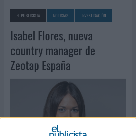
EL PUBLICISTA
NOTICIAS
INVESTIGACIÓN
Isabel Flores, nueva
country manager de
Zeotap España