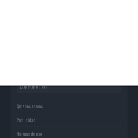
Luis Arquillos (Burgo de Arias): “La
construcción de marca...
04/08/2026
Anuario Socios para el Éxito 2026
CORPORATIVO
Quienes somos
Publicidad
Normas de uso