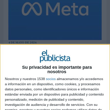
4 DE MAYO DE 2026
El primer trimestre de 2026 ha reforzado la
posición de las grandes plataformas
tecnológicas como principales motores del
Su privacidad es importante para
mercado publicitario global. Meta y Google
nosotros
Search superaron ampliamente las
Nosotros y nuestros 1538
socios
almacenamos y/o accedemos
previsiones, pero YouTube y la red abierta
a información en un dispositivo, como cookies, y procesamos
continúan mostrando dificultades para
datos personales, como identificadores únicos e información
monetizar al mismo ritmo que el resto del
estándar enviada por un dispositivo para publicidad y contenido
ecosistema digital
personalizado, medición de publicidad y contenido,
investigación de audiencia y desarrollo de servicios.
Con su
El mercado publicitario digital global continúa
permiso, nosotros y nuestros socios podemos utilizar datos de