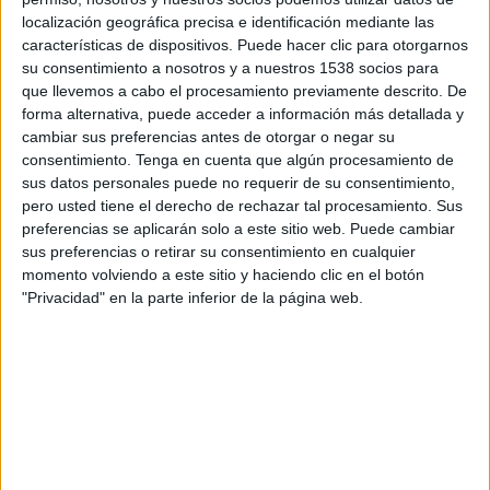
consolidándose en torno a las grandes
localización geográfica precisa e identificación mediante las
plataformas capaces de combinar escala,
características de dispositivos. Puede hacer clic para otorgarnos
su consentimiento a nosotros y a nuestros 1538 socios para
automatización, datos propios e inteligencia
que llevemos a cabo el procesamiento previamente descrito. De
artificial aplicada al rendimiento comercial. Así lo
forma alternativa, puede acceder a información más detallada y
refleja el nuevo análisis trimestral de
WARC
cambiar sus preferencias antes de otorgar o negar su
Media
, que compara los ingresos publicitarios
consentimiento.
Tenga en cuenta que algún procesamiento de
reales de Big Tech con sus previsiones globales de
sus datos personales puede no requerir de su consentimiento,
inversión.
pero usted tiene el derecho de rechazar tal procesamiento. Sus
preferencias se aplicarán solo a este sitio web. Puede cambiar
Durante el primer trimestre de 2026, Meta volvió
sus preferencias o retirar su consentimiento en cualquier
a situarse por encima de las expectativas del
momento volviendo a este sitio y haciendo clic en el botón
mercado, alcanzando unos ingresos publicitarios
"Privacidad" en la parte inferior de la página web.
de 55.000 millones de dólares, frente a los 54.100
millones previstos por WARC. Esto supone una
sobreperformance de 2,3 puntos porcentuales y
confirma la eficacia de su estrategia basada en
mejoras de segmentación, automatización y
optimización impulsadas por IA.