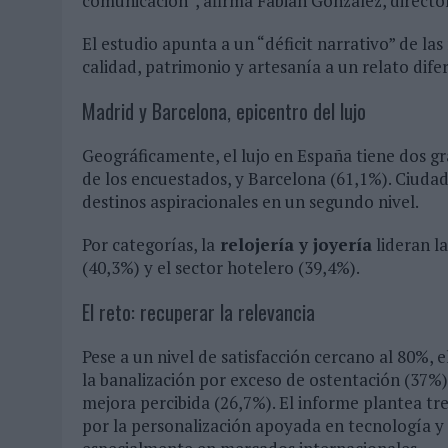
comunicación”, afirma Fabián González, director
El estudio apunta a un “déficit narrativo” de la
calidad, patrimonio y artesanía a un relato dife
Madrid y Barcelona, epicentro del lujo
Geográficamente, el lujo en España tiene dos gr
de los encuestados, y Barcelona (61,1%). Ciud
destinos aspiracionales en un segundo nivel.
Por categorías, la
relojería y joyería
lideran l
(40,3%) y el sector hotelero (39,4%).
El reto: recuperar la relevancia
Pese a un nivel de satisfacción cercano al 80%, 
la banalización por exceso de ostentación (37%), 
mejora percibida (26,7%). El informe plantea tre
por la personalización apoyada en tecnología y m