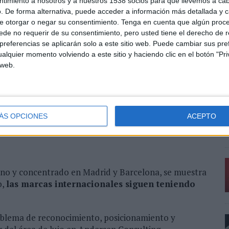
ibe que el precio sube más rápido que la emoción”,
ntimiento a nosotros y a nuestros 1538 socios para que llevemos a ca
 de negocio de LLYC Europa.
. De forma alternativa, puede acceder a información más detallada y 
e otorgar o negar su consentimiento.
Tenga en cuenta que algún proc
de no requerir de su consentimiento, pero usted tiene el derecho de r
referencias se aplicarán solo a este sitio web. Puede cambiar sus pref
alquier momento volviendo a este sitio y haciendo clic en el botón "Pri
 alto nivel se consolida como el principal motor de
 web.
las visitas, su gasto medio por estancia alcanza los
medio.
 conversación digital sobre lujo en España
,
ncial de consumo y Asia por su interés creciente,
ÁS OPCIONES
ACEPTO
no y concentrado en Madrid y Barcelona, se muestra
o,
las marcas internacionales siguen teniendo
oblema de reconocimiento, posicionamiento y