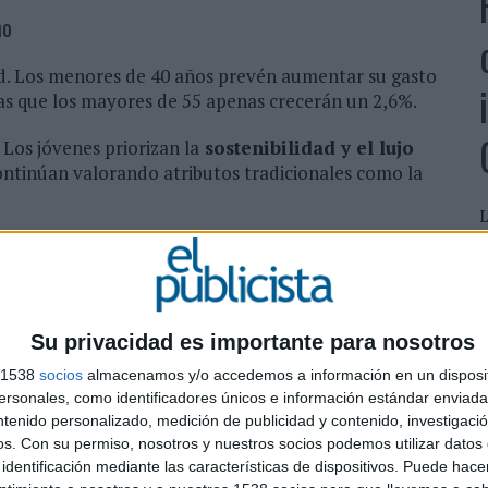
mo
ad. Los menores de 40 años prevén aumentar su gasto
as que los mayores de 55 apenas crecerán un 2,6%.
 Los jóvenes priorizan la
sostenibilidad y el lujo
 continúan valorando atributos tradicionales como la
L
d
ase de crecimiento inercial para entrar en un entorno
a Colombo, vicepresidente para Europa del Sur y
M
c
a
Su privacidad es importante para nosotros
s 1538
socios
almacenamos y/o accedemos a información en un disposit
irecto en el segmento aspiracional, clave para el
sonales, como identificadores únicos e información estándar enviada 
ar su gasto hacia alternativas como el mercado de
ntenido personalizado, medición de publicidad y contenido, investigaci
l ahorro.
os.
Con su permiso, nosotros y nuestros socios podemos utilizar datos 
identificación mediante las características de dispositivos. Puede hacer