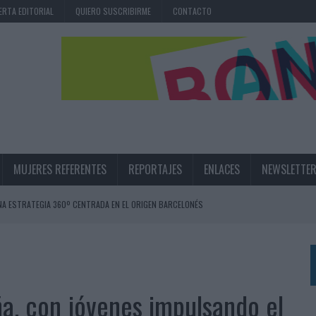
ERTA EDITORIAL
QUIERO SUSCRIBIRME
CONTACTO
MUJERES REFERENTES
REPORTAJES
ENLACES
NEWSLETTE
NA ESTRATEGIA 360º CENTRADA EN EL ORIGEN BARCELONÉS
 UNA EXPERIENCIA DE MARCA EN IBIZA
 LAS MARCAS
N IA
aña, con jóvenes impulsando el
RÁ A PRUEBA LA CREATIVIDAD DE LAS MARCAS