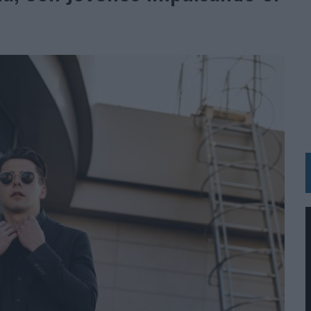
N LA INFANCIA EN SU ESTRATEGIA
OS EN VERANO Y SUPERA AL MÓVIL COMO DISPOSITIVO MÁS UTILIZADO
OS ESPAÑOLES
IRECTORA COMERCIAL GLOBAL
BLE INSPIRADA EN CORNETTO, CALIPPO Y SOLERO
MAR EL PATRIMONIO HISTÓRICO EN ACTIVOS CULTURALES Y ECONÓMICOS
LA GESTIÓN DE SUS RELACIONES CON LOS MEDIOS
ARIO EN SU ÚLTIMA CAMPAÑA INTERNACIONAL
N DE MARCA A LARGO PLAZO Y LA MEDICIÓN SON DOS CARAS DE LA MISMA
N HOTELS & RESORTS
VECES’, DE INUSUALY PARA CERVEZA CAPAZ