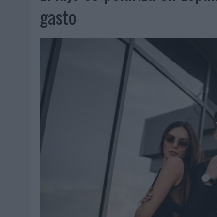
06/08/2026
|
‘LA VUELTA’, DE FENOMENAL PARA MÁLAGA CF
gasto
06/08/2026
|
SIETE DE CADA DIEZ EMPRESAS ESPAÑOLAS NO INTEGRA
06/08/2026
|
LA TELEVISIÓN SIGUE LIDERANDO EL CONSUMO DE MEDI
06/08/2026
|
EL USO DE LA IA GENERATIVA ALCANZA YA AL 62% DE L
06/08/2026
|
SYSTEM1 NOMBRA A KIMBERLY BASTONI COMO NUEVA D
06/08/2026
|
FRIGO Y UNIQLO LANZAN UNA COLECCIÓN PERSONALIZA
06/08/2026
|
LA IA ESTÁ SUBIENDO EL LISTÓN DE LA CREATIVIDAD
05/08/2026
|
BEON WORLDWIDE LANZA RAÍZ URBANA PARA TRANSFOR
05/08/2026
|
FABRA COMUNICACIÓN INCORPORA A CASONÁ Y ASUME 
05/08/2026
|
LOPESAN HOTELS & RESORTS ACERCA EL PARAÍSO CAN
05/08/2026
|
LUIS ARQUILLOS (BURGO DE ARIAS): “LA CONSTRUCCIÓ
MONEDA”
04/08/2026
|
‘EL PARAÍSO MÁS CERCA’, DE 22GRADOS PARA LOPESA
04/08/2026
|
‘LA ÚNICA CERVEZA DEL MUNDO QUE SE DISFRUTA DOS 