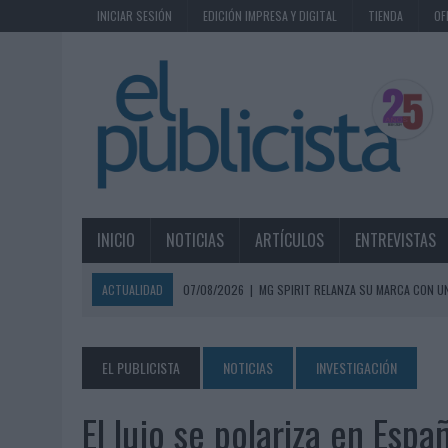
INICIAR SESIÓN
EDICIÓN IMPRESA Y DIGITAL
TIENDA
OF
INICIO
NOTICIAS
ARTÍCULOS
ENTREVISTAS
ACTUALIDAD
07/08/2026
|
MG SPIRIT RELANZA SU MARCA CON U
07/08/2026
|
PATRÓN CONVIERTE EL NUEVO SINGLE DE ARÓN PIPER EN
07/08/2026
|
EL VERANO PONE A PRUEBA LA ESTRATEGIA DIGITAL DE
EL PUBLICISTA
NOTICIAS
INVESTIGACIÓN
07/08/2026
|
VUELING CONVIERTE LOS RECUERDOS EN SOUVENIRS CO
El lujo se polariza en Esp
07/08/2026
|
CUANDO SE APAGUE EL SOL, EL ECLIPSE DE 2026 POND