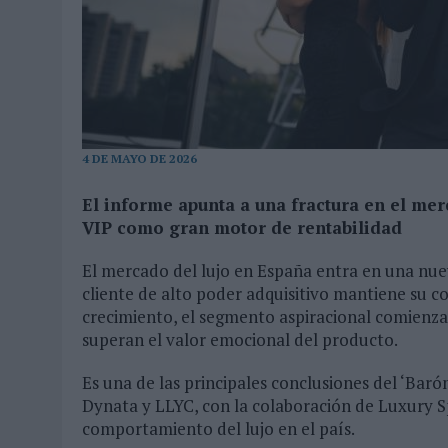
04/08/2026
|
‘EL FÚTBOL SIN LAS PERSONAS’, DE DENTSU CREATIVE
07/08/2026
|
MAHOU REIVINDICA EL RITUAL DE LA CAÑA EN EL DÍA IN
4 DE MAYO DE 2026
El informe apunta a una fractura en el mer
VIP como gran motor de rentabilidad
El mercado del lujo en España entra en una nuev
cliente de alto poder adquisitivo mantiene su 
crecimiento, el segmento aspiracional comienza a
superan el valor emocional del producto.
Es una de las principales conclusiones del ‘Ba
Dynata y LLYC, con la colaboración de Luxury Sp
comportamiento del lujo en el país.