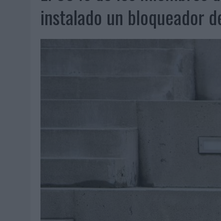
MONEDA”
instalado un bloqueador d
04/08/2026
|
‘EL PARAÍSO MÁS CERCA’, DE 22GRADOS PARA LOPESA
04/08/2026
|
‘LA ÚNICA CERVEZA DEL MUNDO QUE SE DISFRUTA DOS 
04/08/2026
|
‘EL FÚTBOL SIN LAS PERSONAS’, DE DENTSU CREATIVE
04/08/2026
|
CAPAZ, LA CERVEZA QUE CONVIERTE CADA BOTELLA EN
04/08/2026
|
BABARIA Y MAXIBON SON ‘EL MATCH PERFECTO DEL VE
04/08/2026
|
AUDIBLE REIVINDICA EL PODER TRANSFORMADOR DEL A
03/08/2026
|
‘VUELVE EL FÚTBOL. VUELVE A SOÑAR’, DE VML PARA MO
03/08/2026
|
MOVISTAR APELA A LA ILUSIÓN DE LAS AFICIONES PARA
03/08/2026
|
EL REAL BETIS INVITA A LOS AFICIONADOS A DISEÑAR 
03/08/2026
|
KFC CONVIERTE LOS UBER EN UN HOMENAJE AL UNIVERS
03/08/2026
|
BACK MARKET PONE A LA MADRE DE SU FUNDADOR COMO
03/08/2026
|
PRESENTADO EL JURADO DE LOS PREMIOS DE MARKETI
31/07/2026
|
‘FROZEN DUNKIN’ X CALIPPO®’, AUTOPRODUCCIÓN DE 