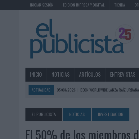
INICIAR SESIÓN
EDICIÓN IMPRESA Y DIGITAL
TIENDA
OF
INICIO
NOTICIAS
ARTÍCULOS
ENTREVISTAS
ACTUALIDAD
05/08/2026
|
BEON WORLDWIDE LANZA RAÍZ URBANA
ECONÓMICOS
05/08/2026
|
FABRA COMUNICACIÓN INCORPORA A CASONÁ Y ASUME 
EL PUBLICISTA
NOTICIAS
INVESTIGACIÓN
05/08/2026
|
LOPESAN HOTELS & RESORTS ACERCA EL PARAÍSO CAN
El 50% de los miembros d
05/08/2026
|
LUIS ARQUILLOS (BURGO DE ARIAS): “LA CONSTRUCCIÓ