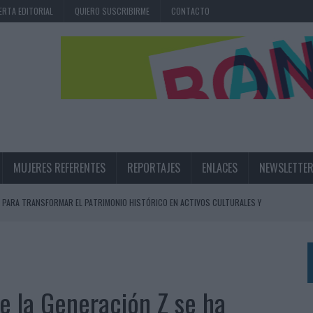
ERTA EDITORIAL
QUIERO SUSCRIBIRME
CONTACTO
MUJERES REFERENTES
REPORTAJES
ENLACES
NEWSLETTE
 PARA TRANSFORMAR EL PATRIMONIO HISTÓRICO EN ACTIVOS CULTURALES Y
LA GESTIÓN DE SUS RELACIONES CON LOS MEDIOS
ARIO EN SU ÚLTIMA CAMPAÑA INTERNACIONAL
e la Generación Z se ha
N DE MARCA A LARGO PLAZO Y LA MEDICIÓN SON DOS CARAS DE LA MISMA