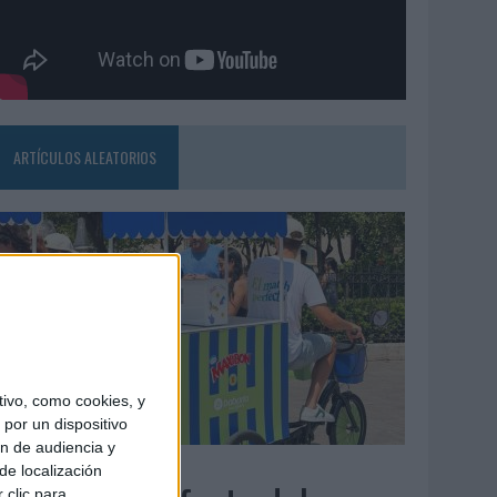
ARTÍCULOS ALEATORIOS
ivo, como cookies, y
por un dispositivo
ón de audiencia y
4/08/2026
de localización
 clic para