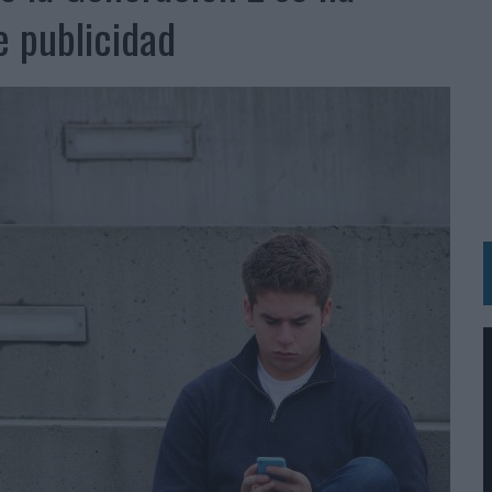
e publicidad
N HOTELS & RESORTS
VECES’, DE INUSUALY PARA CERVEZA CAPAZ
 PARA ORANGE
 UNA OPORTUNIDAD DE INCLUSIÓN
RANO’
UDIO EN SU NUEVA CAMPAÑA GLOBAL DE MARCA
VISTAR
 EL REGRESO DEL FÚTBOL
SU PRÓXIMA CAMISETA FOREVER GREEN
O DE 'LOS SIMPSON'
 AVAL DE SU CALIDAD
NG Y COMUNICACIÓN EN EL SECTOR ASEGURADOR 2026
DUNKIN’