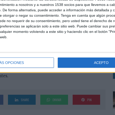
más difíciles de atraer con contenidos digitales y
ntimiento a nosotros y a nuestros 1538 socios para que llevemos a ca
tres segundos antes de media que la Generación X.
. De forma alternativa, puede acceder a información más detallada y 
e otorgar o negar su consentimiento.
Tenga en cuenta que algún proc
ta Generación y puede verse de manera clara en el
de no requerir de su consentimiento, pero usted tiene el derecho de r
raciones prefieren vídeos cortos (de 10 segundos de
referencias se aplicarán solo a este sitio web. Puede cambiar sus pref
spuesta en mayor medida que el resto de
alquier momento volviendo a este sitio y haciendo clic en el botón "Pri
 web.
C
olar’ la publicidad mejora sensiblemente la actitud de
R
rincipalmente si tienen la opción de saltar. Así, ocho
Z comentan que contar con la opción de saltar hace
T
ÁS OPCIONES
ACEPTO
 publicidad, frente al 45% que opina lo mismo de los
ecelan especialmente de formatos como los pre-rolls
ntes.
SHARE
ENVIAR
PIN