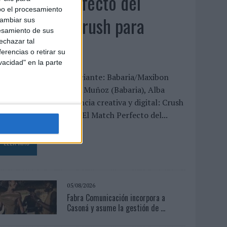
‘El Match Perfecto del
bo el procesamiento
Verano’, de Crush para
cambiar sus
esamiento de sus
Maxibon
echazar tal
erencias o retirar su
vacidad" en la parte
FICHA TÉCNICA Anunciante: Babaria/Maxibon
ontacto cliente: Silvia Muñoz (Babaria), Alba
odrigo (Maxibon) Agencia creativa y digital: Crush
ítulo de la campaña: “El Match Perfecto del...
LEER MÁS
05/08/2026
Fabra Comunicación incorpora a
Casoná y asume la gestión de ...