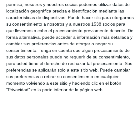
shopping un 50% más en sus viajes por suelo
permiso, nosotros y nuestros socios podemos utilizar datos de
localización geográfica precisa e identificación mediante las
comunitario, según el informe
El Brexit y España
características de dispositivos. Puede hacer clic para otorgarnos
como destino de compras
de
Global Blue
.
su consentimiento a nosotros y a nuestros 1538 socios para
que llevemos a cabo el procesamiento previamente descrito. De
España tiene, por tanto, la oportunidad para,
forma alternativa, puede acceder a información más detallada y
más allá del sol y playa, posicionarse como
cambiar sus preferencias antes de otorgar o negar su
destino de compras para estos viajeros, en un
consentimiento.
Tenga en cuenta que algún procesamiento de
momento en el que la decisión del Gobierno
sus datos personales puede no requerir de su consentimiento,
británico de dejar de exigir la cuarentena a su
pero usted tiene el derecho de rechazar tal procesamiento. Sus
regreso está activando su llegada. De hecho, aun
preferencias se aplicarán solo a este sitio web. Puede cambiar
en el contexto actual, casi un 30% de turistas
sus preferencias o retirar su consentimiento en cualquier
británicos planea viajar este verano, siendo
momento volviendo a este sitio y haciendo clic en el botón
España su destino preferido frente a Grecia,
"Privacidad" en la parte inferior de la página web.
Portugal, Italia o Francia, por lo que nuestro país
parte con ventaja para captar más potencial en
compras de estos viajeros. Y, en este sentido,
será clave la comunicación
, pues aún un casi
un 60% de estos turistas desconoce que pueden
recuperar el IVA de sus compras, que suelen