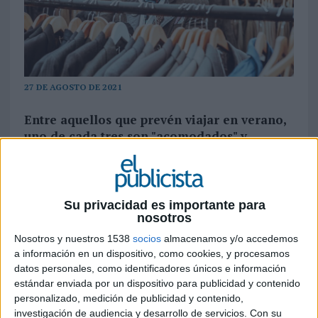
27 DE AGOSTO DE 2021
Entre aquellos que prevén viajar en verano,
uno de cada tres son "acomodados" y
cuentan con un presupuesto en shopping de
más de 1.200 euros
España recibe anualmente a 18 millones de
Su privacidad es importante para
británicos, 11 millones de ellos en península y
nosotros
Baleares. Sin embargo, debido al Brexit y como
Nosotros y nuestros 1538
socios
almacenamos y/o accedemos
novedad este año, los residentes en Reino Unido
a información en un dispositivo, como cookies, y procesamos
pueden comprar libre de impuestos en la Unión
datos personales, como identificadores únicos e información
Europea – a excepción de Canarias donde no hay
estándar enviada por un dispositivo para publicidad y contenido
tax free-, lo que provoca que 6 de cada 10 turistas
personalizado, medición de publicidad y contenido,
de este país están dispuestos a gastarse en
investigación de audiencia y desarrollo de servicios.
Con su