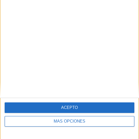
euros, por lo que nuestro país debe hacer el
esfuerzo de darse a conocer entre ellos como
destino de shopping y los comercios españoles
deben prepararse para darles servicio, porque lo
que se ahorran en impuestos puede volver a
entrar en el círculo virtuoso de compras”.
IMPRIMIR
TWEET
ACEPTO
SHARE
MÁS OPCIONES
SHARE