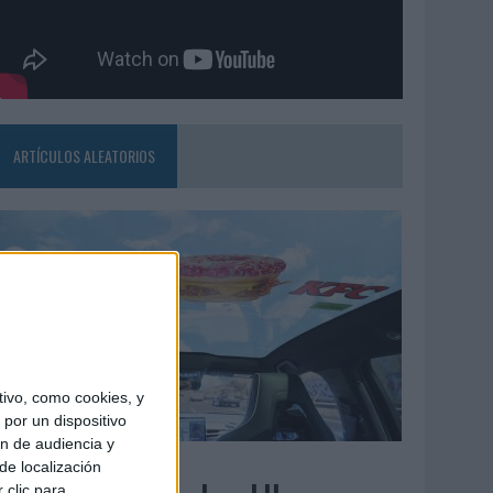
ARTÍCULOS ALEATORIOS
ivo, como cookies, y
por un dispositivo
ón de audiencia y
3/08/2026
de localización
 clic para