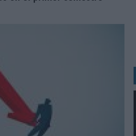
N LA INFANCIA EN SU ESTRATEGIA
OS EN VERANO Y SUPERA AL MÓVIL COMO DISPOSITIVO MÁS UTILIZADO
OS ESPAÑOLES
IRECTORA COMERCIAL GLOBAL
BLE INSPIRADA EN CORNETTO, CALIPPO Y SOLERO
MAR EL PATRIMONIO HISTÓRICO EN ACTIVOS CULTURALES Y ECONÓMICOS
LA GESTIÓN DE SUS RELACIONES CON LOS MEDIOS
ARIO EN SU ÚLTIMA CAMPAÑA INTERNACIONAL
N DE MARCA A LARGO PLAZO Y LA MEDICIÓN SON DOS CARAS DE LA MISMA
N HOTELS & RESORTS
VECES’, DE INUSUALY PARA CERVEZA CAPAZ