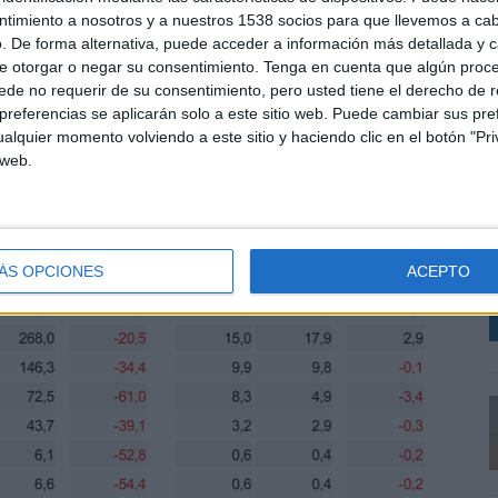
, hasta llegar a 72,5 millones de euros. Revistas
ntimiento a nosotros y a nuestros 1538 socios para que llevemos a ca
oceso del 39,1%. Dominicales retroceden un 52,8%,
. De forma alternativa, puede acceder a información más detallada y 
 redes sociales disminuyen la inversión publicitaria un
e otorgar o negar su consentimiento.
Tenga en cuenta que algún proc
de no requerir de su consentimiento, pero usted tiene el derecho de r
referencias se aplicarán solo a este sitio web. Puede cambiar sus pref
alquier momento volviendo a este sitio y haciendo clic en el botón "Pri
 web.
L
u
s
D
ÁS OPCIONES
ACEPTO