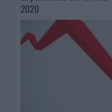
06/08/2026
|
‘LA VUELTA’, DE FENOMENAL PARA MÁLAGA CF
2020
06/08/2026
|
SIETE DE CADA DIEZ EMPRESAS ESPAÑOLAS NO INTEGRA
06/08/2026
|
LA TELEVISIÓN SIGUE LIDERANDO EL CONSUMO DE MEDI
06/08/2026
|
EL USO DE LA IA GENERATIVA ALCANZA YA AL 62% DE L
06/08/2026
|
SYSTEM1 NOMBRA A KIMBERLY BASTONI COMO NUEVA D
06/08/2026
|
FRIGO Y UNIQLO LANZAN UNA COLECCIÓN PERSONALIZA
06/08/2026
|
LA IA ESTÁ SUBIENDO EL LISTÓN DE LA CREATIVIDAD
05/08/2026
|
BEON WORLDWIDE LANZA RAÍZ URBANA PARA TRANSFOR
05/08/2026
|
FABRA COMUNICACIÓN INCORPORA A CASONÁ Y ASUME 
05/08/2026
|
LOPESAN HOTELS & RESORTS ACERCA EL PARAÍSO CAN
05/08/2026
|
LUIS ARQUILLOS (BURGO DE ARIAS): “LA CONSTRUCCIÓ
MONEDA”
04/08/2026
|
‘EL PARAÍSO MÁS CERCA’, DE 22GRADOS PARA LOPESA
04/08/2026
|
‘LA ÚNICA CERVEZA DEL MUNDO QUE SE DISFRUTA DOS 