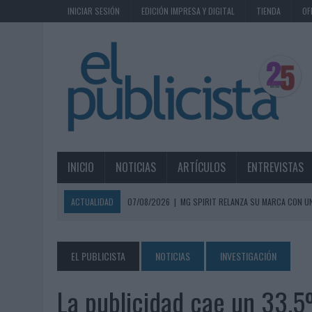
INICIAR SESIÓN
EDICIÓN IMPRESA Y DIGITAL
TIENDA
OF
INICIO
NOTICIAS
ARTÍCULOS
ENTREVISTAS
ACTUALIDAD
07/08/2026
|
MG SPIRIT RELANZA SU MARCA CON U
07/08/2026
|
PATRÓN CONVIERTE EL NUEVO SINGLE DE ARÓN PIPER EN
07/08/2026
|
EL VERANO PONE A PRUEBA LA ESTRATEGIA DIGITAL DE
EL PUBLICISTA
NOTICIAS
INVESTIGACIÓN
07/08/2026
|
VUELING CONVIERTE LOS RECUERDOS EN SOUVENIRS CO
La publicidad cae un 33,
07/08/2026
|
CUANDO SE APAGUE EL SOL, EL ECLIPSE DE 2026 POND