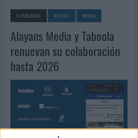
EL PUBLICISTA
NOTICIAS
MEDIOS
Alayans Media y Taboola
renuevan su colaboración
hasta 2026