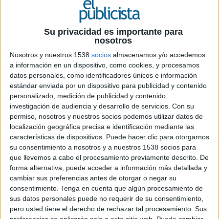
2 DE FEBRERO DE 2024
Su privacidad es importante para
Tras tres años de trabajo continuio
, ambas
nosotros
compañías apuestan por seguir juntas para
Nosotros y nuestros 1538
socios
almacenamos y/o accedemos
implementar soluciones tecnológicas
a información en un dispositivo, como cookies, y procesamos
innovadoras que permitan incrementar el
datos personales, como identificadores únicos e información
tiempo de permanencia de los usuarios en
estándar enviada por un dispositivo para publicidad y contenido
sus páginas, con una mayor recirculación de
personalizado, medición de publicidad y contenido,
contenidos relevantes, tanto editoriales
investigación de audiencia y desarrollo de servicios.
Con su
como patrocinados
permiso, nosotros y nuestros socios podemos utilizar datos de
localización geográfica precisa e identificación mediante las
Taboola
ha anunciado la renovación de su
características de dispositivos. Puede hacer clic para otorgarnos
acuerdo con
Alayans Media
.
su consentimiento a nosotros y a nuestros 1538 socios para
que llevemos a cabo el procesamiento previamente descrito. De
Gracias a funcionalidades como “Explore More”
forma alternativa, puede acceder a información más detallada y
de Taboola, Alayans se ha cosechado un elevado
cambiar sus preferencias antes de otorgar o negar su
número de páginas vistas adicionales en todo
consentimiento.
Tenga en cuenta que algún procesamiento de
sus datos personales puede no requerir de su consentimiento,
2023. Concretamente, en el diario 20minutos con
pero usted tiene el derecho de rechazar tal procesamiento. Sus
“Explore More” se generaron 85 millones de
preferencias se aplicarán solo a este sitio web. Puede cambiar