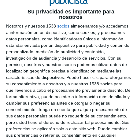
Su privacidad es importante para
nosotros
Nosotros y nuestros 1538
socios
almacenamos y/o accedemos
a información en un dispositivo, como cookies, y procesamos
datos personales, como identificadores únicos e información
estándar enviada por un dispositivo para publicidad y contenido
personalizado, medición de publicidad y contenido,
investigación de audiencia y desarrollo de servicios.
Con su
permiso, nosotros y nuestros socios podemos utilizar datos de
27 DE ABRIL DE 2007
localización geográfica precisa e identificación mediante las
características de dispositivos. Puede hacer clic para otorgarnos
Y lo celebra con un concierto en el Palacio de los
su consentimiento a nosotros y a nuestros 1538 socios para
Deportes de Madrid en el que los músicos
que llevemos a cabo el procesamiento previamente descrito. De
alternaron sus éxitos de ayer y de hoy.
forma alternativa, puede acceder a información más detallada y
Inauguró la noche Antonio Orozco, quien hace
cambiar sus preferencias antes de otorgar o negar su
consentimiento.
Tenga en cuenta que algún procesamiento de
exactamente un mes llenaba el Palacio de los
sus datos personales puede no requerir de su consentimiento,
Deportes de Madrid en la presentación de su
pero usted tiene el derecho de rechazar tal procesamiento. Sus
nuevo disco
'Cadizfornia'.
Quijano, con un look a
preferencias se aplicarán solo a este sitio web. Puede cambiar
lo Cañizares, se metió al público femenino en el
sus preferencias o retirar su consentimiento en cualquier