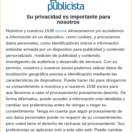
6 DE SEPTIEMBRE DE 2019
Su privacidad es importante para
nosotros
Se proyectará más de mil veces al día en las
Nosotros y nuestros 1538
socios
almacenamos y/o accedemos
dos pantallas, en una acción gestionada por
a información en un dispositivo, como cookies, y procesamos
la agencia de medios MediaKeys, que se
datos personales, como identificadores únicos e información
prolongará hasta el próximo 10 de
estándar enviada por un dispositivo para publicidad y contenido
septiembre
personalizado, medición de publicidad y contenido,
investigación de audiencia y desarrollo de servicios.
Con su
La FIFA y el Comité Supremo de Qatar han
permiso, nosotros y nuestros socios podemos utilizar datos de
elegido las pantallas de Callao City Lights,
localización geográfica precisa e identificación mediante las
situadas en el exterior de los madrileños Cines
características de dispositivos. Puede hacer clic para otorgarnos
Callao, para dar a conocer en España el logotipo
su consentimiento a nosotros y a nuestros 1538 socios para
oficial del Mundial de Fútbol Qatar 2022. El
que llevemos a cabo el procesamiento previamente descrito. De
emblema fue presentado simultáneamente en las
forma alternativa, puede acceder a información más detallada y
fachadas de los principales edificios y otros
cambiar sus preferencias antes de otorgar o negar su
consentimiento.
Tenga en cuenta que algún procesamiento de
puntos de referencia de 25 países del mundo.
sus datos personales puede no requerir de su consentimiento,
Concretamente el 3 de septiembre, día en el que
pero usted tiene el derecho de rechazar tal procesamiento. Sus
se conmemora la independencia de Qatar.
preferencias se aplicarán solo a este sitio web. Puede cambiar