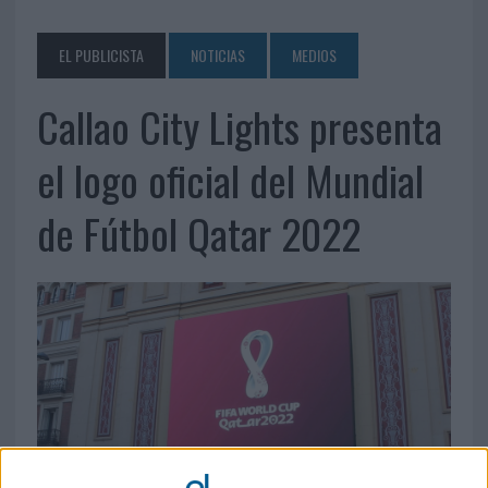
EL PUBLICISTA
NOTICIAS
MEDIOS
Callao City Lights presenta
el logo oficial del Mundial
de Fútbol Qatar 2022