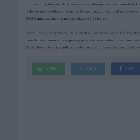
información gratuita de ONO); un viaje a Londres que incluye el tour de Jack el
reclutado más seguidores al terminar el concurso; y un iPad mini que se sortear
DOG Comunicación, y estará activa hasta el 5 de febrero.
'The Following' se estrena en TNT el martes 29 de enero a las 22:15h. En esta p
pesar de llevar varios años en prisión, parece haber encontrado una manera de
Hardy (Kevin Bacon), el policía que detuvo a Carroll hace años para que les ayu
IMPRIMIR
TWEET
SHARE