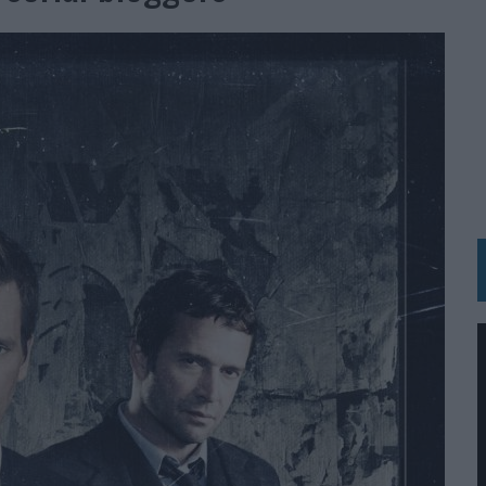
 LAS MARCAS
N IA
RÁ A PRUEBA LA CREATIVIDAD DE LAS MARCAS
N LA INFANCIA EN SU ESTRATEGIA
OS EN VERANO Y SUPERA AL MÓVIL COMO DISPOSITIVO MÁS UTILIZADO
OS ESPAÑOLES
IRECTORA COMERCIAL GLOBAL
BLE INSPIRADA EN CORNETTO, CALIPPO Y SOLERO
MAR EL PATRIMONIO HISTÓRICO EN ACTIVOS CULTURALES Y ECONÓMICOS
LA GESTIÓN DE SUS RELACIONES CON LOS MEDIOS
ARIO EN SU ÚLTIMA CAMPAÑA INTERNACIONAL
N DE MARCA A LARGO PLAZO Y LA MEDICIÓN SON DOS CARAS DE LA MISMA