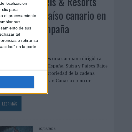
Lopesan Hotels & Resorts
de localización
acerca el paraíso canario en
 clic para
bo el procesamiento
cambiar sus
su última campaña
esamiento de sus
echazar tal
internacional
erencias o retirar su
vacidad" en la parte
El paraíso, más cerca’ es una campaña dirigida a
eino Unido, Alemania, España, Suiza y Países Bajos
ue busca reforzar la notoriedad de la cadena
otelera y posicionar Gran Canaria como un
estino...
LEER MÁS
07/08/2026