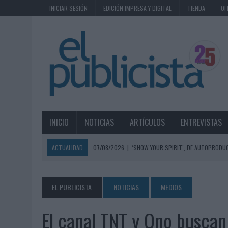
INICIAR SESIÓN
EDICIÓN IMPRESA Y DIGITAL
TIENDA
OF
INICIO
NOTICIAS
ARTÍCULOS
ENTREVISTAS
ACTUALIDAD
07/08/2026
|
‘SHOW YOUR SPIRIT’, DE AUTOPRODUC
07/08/2026
|
EL MÁLAGA CF CULMINA SU TRILOGÍA DE MARCA CON U
07/08/2026
|
MAHOU REIVINDICA EL RITUAL DE LA CAÑA EN EL DÍA IN
EL PUBLICISTA
NOTICIAS
MEDIOS
07/08/2026
|
MG SPIRIT RELANZA SU MARCA CON UNA ESTRATEGIA 
El canal TNT y Ono buscan 
07/08/2026
|
PATRÓN CONVIERTE EL NUEVO SINGLE DE ARÓN PIPER EN