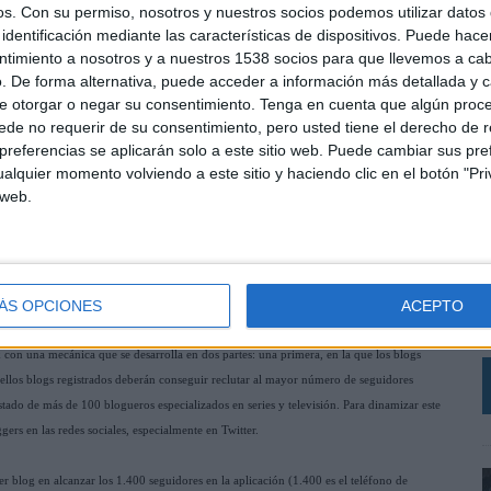
os.
Con su permiso, nosotros y nuestros socios podemos utilizar datos 
identificación mediante las características de dispositivos. Puede hacer
ntimiento a nosotros y a nuestros 1538 socios para que llevemos a ca
. De forma alternativa, puede acceder a información más detallada y 
e otorgar o negar su consentimiento.
Tenga en cuenta que algún proc
de no requerir de su consentimiento, pero usted tiene el derecho de r
referencias se aplicarán solo a este sitio web. Puede cambiar sus pref
alquier momento volviendo a este sitio y haciendo clic en el botón "Pri
 web.
‘
R
he Following' el canal y la plataforma ONO lanzan
q
or objetivo encontrar al mejor blogger sobre series de
h
ÁS OPCIONES
ACEPTO
d
r al mejor serial blogger de España, es decir, al blog de series que logre sumar un
on una mecánica que se desarrolla en dos partes: una primera, en la que los blogs
aquellos blogs registrados deberán conseguir reclutar al mayor número de seguidores
tado de más de 100 blogueros especializados en series y televisión. Para dinamizar este
ers en las redes sociales, especialmente en Twitter.
er blog en alcanzar los 1.400 seguidores en la aplicación (1.400 es el teléfono de