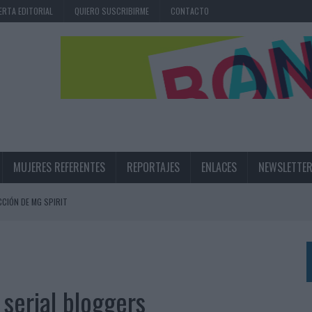
ERTA EDITORIAL
QUIERO SUSCRIBIRME
CONTACTO
MUJERES REFERENTES
REPORTAJES
ENLACES
NEWSLETTE
CIÓN DE MG SPIRIT
NA CAMPAÑA QUE CELEBRA SU REGRESO A PRIMERA DIVISIÓN
TERNACIONAL DE LA CERVEZA
360º CENTRADA EN EL ORIGEN BARCELONÉS
serial bloggers
 UNA EXPERIENCIA DE MARCA EN IBIZA