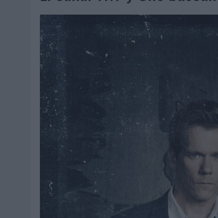
07/08/2026
|
EL VERANO PONE A PRUEBA LA ESTRATEGIA DIGITAL DE
07/08/2026
|
VUELING CONVIERTE LOS RECUERDOS EN SOUVENIRS CO
07/08/2026
|
CUANDO SE APAGUE EL SOL, EL ECLIPSE DE 2026 POND
06/08/2026
|
‘LA VUELTA’, DE FENOMENAL PARA MÁLAGA CF
06/08/2026
|
SIETE DE CADA DIEZ EMPRESAS ESPAÑOLAS NO INTEGRA
06/08/2026
|
LA TELEVISIÓN SIGUE LIDERANDO EL CONSUMO DE MEDI
06/08/2026
|
EL USO DE LA IA GENERATIVA ALCANZA YA AL 62% DE L
06/08/2026
|
SYSTEM1 NOMBRA A KIMBERLY BASTONI COMO NUEVA D
06/08/2026
|
FRIGO Y UNIQLO LANZAN UNA COLECCIÓN PERSONALIZA
06/08/2026
|
LA IA ESTÁ SUBIENDO EL LISTÓN DE LA CREATIVIDAD
05/08/2026
|
BEON WORLDWIDE LANZA RAÍZ URBANA PARA TRANSFOR
05/08/2026
|
FABRA COMUNICACIÓN INCORPORA A CASONÁ Y ASUME 
05/08/2026
|
LOPESAN HOTELS & RESORTS ACERCA EL PARAÍSO CAN
05/08/2026
|
LUIS ARQUILLOS (BURGO DE ARIAS): “LA CONSTRUCCIÓ