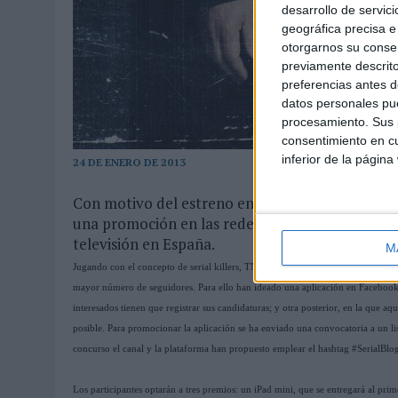
desarrollo de servici
geográfica precisa e 
otorgarnos su conse
previamente descrito
preferencias antes d
datos personales pue
procesamiento. Sus p
consentimiento en cu
inferior de la página
24 DE ENERO DE 2013
Con motivo del estreno en España de la serie 'T
una promoción en las redes sociales que tiene p
televisión en España.
M
Jugando con el concepto de serial killers, TNT y ONO se han propuesto encontra
mayor número de seguidores. Para ello han ideado una aplicación en Facebook c
interesados tienen que registrar sus candidaturas; y otra posterior, en la que 
posible. Para promocionar la aplicación se ha enviado una convocatoria a un lis
concurso el canal y la plataforma han propuesto emplear el hashtag #SerialBlogg
Los participantes optarán a tres premios: un iPad mini, que se entregará al prim