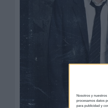
MONEDA”
07/08/2026
|
‘ALEXIA PUTELLAS X GALAXY Z FOLD8 – SIN LÍMITES’, 
Nosotros y nuestro
procesamos datos per
para publicidad y co