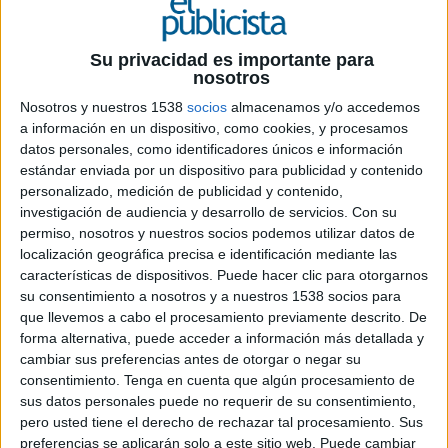
Su privacidad es importante para
4 DE NOVIEMBRE DE 2019
nosotros
Nosotros y nuestros 1538
socios
almacenamos y/o accedemos
Con motivo del lanzamiento de Bad Boy, su
a información en un dispositivo, como cookies, y procesamos
nueva fragancia masculina, provoca una
datos personales, como identificadores únicos e información
acción sincronizada en forma de tormenta
estándar enviada por un dispositivo para publicidad y contenido
de rayos que deja sin luz a toda la plaza del
personalizado, medición de publicidad y contenido,
Callao
investigación de audiencia y desarrollo de servicios.
Con su
permiso, nosotros y nuestros socios podemos utilizar datos de
Un apagón seguido de una tormenta de rayos y
localización geográfica precisa e identificación mediante las
truenos se vivió hace unos días en la madrileña
características de dispositivos. Puede hacer clic para otorgarnos
plaza del Callao. Durante unos segundos, las
su consentimiento a nosotros y a nuestros 1538 socios para
que llevemos a cabo el procesamiento previamente descrito. De
farolas y las pantallas digitales de la zona se
forma alternativa, puede acceder a información más detallada y
apagaron para dar paso a una tormenta eléctrica
cambiar sus preferencias antes de otorgar o negar su
en la que varios rayos fueron recorriendo las
consentimiento.
Tenga en cuenta que algún procesamiento de
pantallas de la plaza. La acción finalizó con la
sus datos personales puede no requerir de su consentimiento,
proyección de la campaña de lanzamiento de Bad
pero usted tiene el derecho de rechazar tal procesamiento. Sus
Boy, la nueva fragancia masculina de Carolina
preferencias se aplicarán solo a este sitio web. Puede cambiar