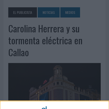
EL PUBLICISTA
NOTICIAS
MEDIOS
Carolina Herrera y su
tormenta eléctrica en
Callao