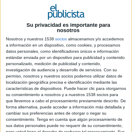
2 DE JULIO DE 2020
Su privacidad es importante para
El diario económico vuelve a confiar en la
nosotros
agencia para incrementar el
engagement
con
su audiencia y para monetizar su
site
Nosotros y nuestros 1538
socios
almacenamos y/o accedemos
a información en un dispositivo, como cookies, y procesamos
Outbrain
y Eleconomista (
elEconomista
) han
datos personales, como identificadores únicos e información
estándar enviada por un dispositivo para publicidad y contenido
anunciado hoy la firma de un acuerdo de
personalizado, medición de publicidad y contenido,
colaboración exclusivo que incluye la
investigación de audiencia y desarrollo de servicios.
Con su
implementación de Smartfeed, un
feed
de
permiso, nosotros y nuestros socios podemos utilizar datos de
discovery
de noticias y de informaciones que
localización geográfica precisa e identificación mediante las
proporciona al medio una estructura flexible y un
características de dispositivos. Puede hacer clic para otorgarnos
control editorial completo. Además, con la
su consentimiento a nosotros y a nuestros 1538 socios para
implementación de los Last Weekly Highlights, el
que llevemos a cabo el procesamiento previamente descrito. De
publisher
podrá asegurar una recirculación de
forma alternativa, puede acceder a información más detallada y
calidad y ofrecer a sus lectores contenidos
cambiar sus preferencias antes de otorgar o negar su
interesantes en cada momento, aumentando así
consentimiento.
Tenga en cuenta que algún procesamiento de
los ingresos y el tiempo de permanencia en su
sus datos personales puede no requerir de su consentimiento,
pero usted tiene el derecho de rechazar tal procesamiento. Sus