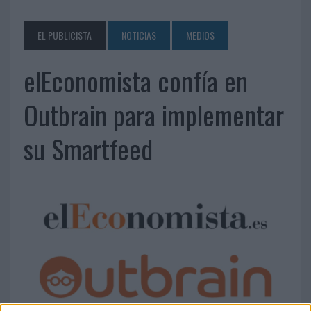
EL PUBLICISTA
NOTICIAS
MEDIOS
elEconomista confía en
Outbrain para implementar
su Smartfeed