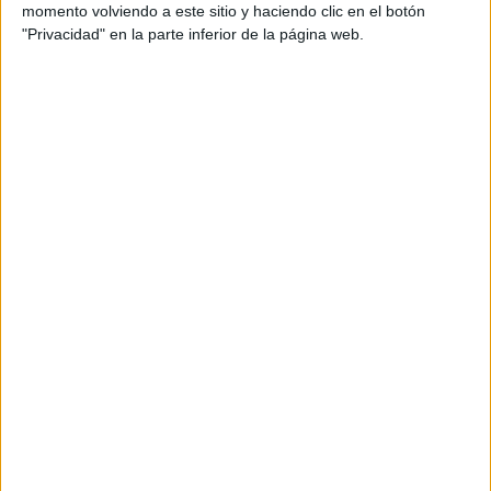
momento volviendo a este sitio y haciendo clic en el botón
"Privacidad" en la parte inferior de la página web.
Con la nueva adjudicación, la agencia consolida
su posición en la gestión de publicidad, que cobra
más importancia a la luz de los resultados de la
última oleada del Estudio General de Medios
(EGM), que confirma el imparable acenso del
medio exterior con un 81% de penetración
de audiencia
(solo superado por la televisión).
El hecho también refuerza el liderazgo de los
autobuses como segmento con mayor índice
de recuerdo entre los canales outdoor
.
“Exterion Media es la empresa líder en gestión de
contratos de publicidad en autobuses,
gestionando tanto concesiones públicas como
privadas, por lo que esta nueva adjudicación no
hace más que reforzar nuestra posición en el
soporte exterior más premium de la ciudad”, ha
señalado Borja Balanzat, director general de