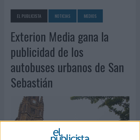
EL PUBLICISTA
NOTICIAS
MEDIOS
Exterion Media gana la
publicidad de los
autobuses urbanos de San
Sebastián