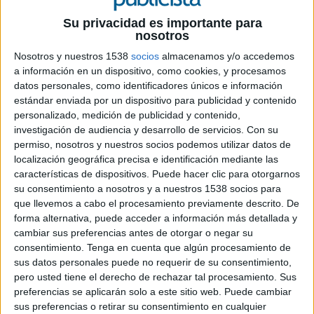
Su privacidad es importante para
nosotros
Nosotros y nuestros 1538
socios
almacenamos y/o accedemos
a información en un dispositivo, como cookies, y procesamos
datos personales, como identificadores únicos e información
24 DE JULIO DE 2019
estándar enviada por un dispositivo para publicidad y contenido
personalizado, medición de publicidad y contenido,
Con la nueva concesión, la agencia refuerza
investigación de audiencia y desarrollo de servicios.
Con su
su posición en la gestión de publicidad en
permiso, nosotros y nuestros socios podemos utilizar datos de
autobuses, uniendo San Sebastián con las
localización geográfica precisa e identificación mediante las
adjudicaciones que ya explota la compañía
características de dispositivos. Puede hacer clic para otorgarnos
en ciudades como Madrid, Valencia,
su consentimiento a nosotros y a nuestros 1538 socios para
Zaragoza o Sevilla
que llevemos a cabo el procesamiento previamente descrito. De
forma alternativa, puede acceder a información más detallada y
Dbus
, los Autobuses Urbanos de San Sebastián,
cambiar sus preferencias antes de otorgar o negar su
ha elegido a
Exterion Media
para explotar la
consentimiento.
Tenga en cuenta que algún procesamiento de
sus datos personales puede no requerir de su consentimiento,
marca publicitariamente en un total de
134
pero usted tiene el derecho de rechazar tal procesamiento. Sus
autobuses
, los cuales dan servicio a 32 líneas
preferencias se aplicarán solo a este sitio web. Puede cambiar
diurnas y 9 nocturnas, conectando las distintas
sus preferencias o retirar su consentimiento en cualquier
zonas de la capital donostiarra.