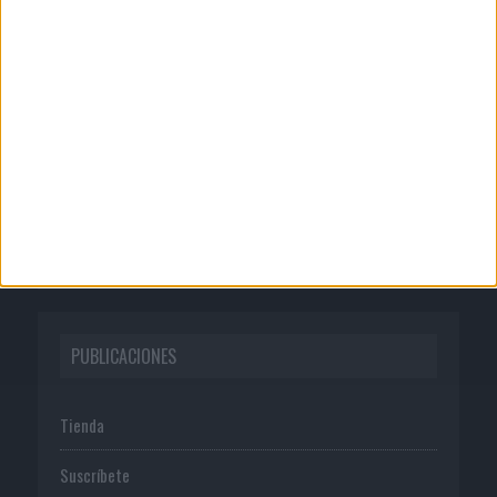
CORPORATIVO
Quienes somos
Publicidad
Normas de uso
Política de privacidad
PUBLICACIONES
Tienda
Suscríbete