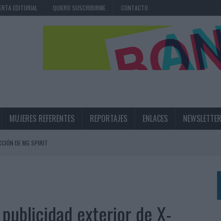
ERTA EDITORIAL
QUIERO SUSCRIBIRME
CONTACTO
MUJERES REFERENTES
REPORTAJES
ENLACES
NEWSLETTE
CIÓN DE MG SPIRIT
NA CAMPAÑA QUE CELEBRA SU REGRESO A PRIMERA DIVISIÓN
TERNACIONAL DE LA CERVEZA
360º CENTRADA EN EL ORIGEN BARCELONÉS
 publicidad exterior de X-
 UNA EXPERIENCIA DE MARCA EN IBIZA