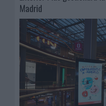
07/08/2026
|
EL VERANO PONE A PRUEBA LA ESTRATEGIA DIGITAL DE
Madrid
07/08/2026
|
VUELING CONVIERTE LOS RECUERDOS EN SOUVENIRS CO
07/08/2026
|
CUANDO SE APAGUE EL SOL, EL ECLIPSE DE 2026 POND
06/08/2026
|
‘LA VUELTA’, DE FENOMENAL PARA MÁLAGA CF
06/08/2026
|
SIETE DE CADA DIEZ EMPRESAS ESPAÑOLAS NO INTEGRA
06/08/2026
|
LA TELEVISIÓN SIGUE LIDERANDO EL CONSUMO DE MEDI
06/08/2026
|
EL USO DE LA IA GENERATIVA ALCANZA YA AL 62% DE L
06/08/2026
|
SYSTEM1 NOMBRA A KIMBERLY BASTONI COMO NUEVA D
06/08/2026
|
FRIGO Y UNIQLO LANZAN UNA COLECCIÓN PERSONALIZA
06/08/2026
|
LA IA ESTÁ SUBIENDO EL LISTÓN DE LA CREATIVIDAD
05/08/2026
|
BEON WORLDWIDE LANZA RAÍZ URBANA PARA TRANSFOR
05/08/2026
|
FABRA COMUNICACIÓN INCORPORA A CASONÁ Y ASUME 
05/08/2026
|
LOPESAN HOTELS & RESORTS ACERCA EL PARAÍSO CAN
05/08/2026
|
LUIS ARQUILLOS (BURGO DE ARIAS): “LA CONSTRUCCIÓ