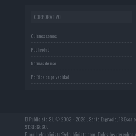
CORPORATIVO
Quienes somos
Publicidad
Normas de uso
Política de privacidad
El Publicista S.L © 2003 - 2026 . Santa Engracia, 18 Escal
913086660.
E-mail: elpublicista@elpublicista.com. Todos los derech