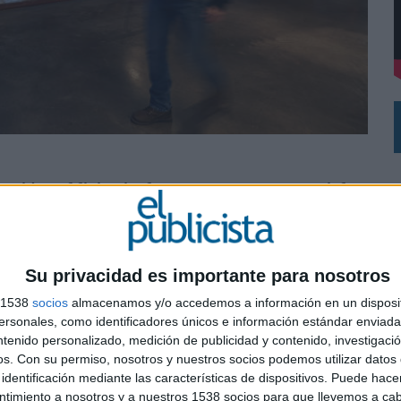
DE CHEIL SPAIN PARA SAMSUNG ELECTRONICS IBERIA
esión publicitaria de otros centros comerciales
Vital en Gandía o Tres Aguas en Madrid
or
Merlín Properties
, se caracteriza por un concepto
o a los deportes extremos, además de ofrecer una
Su privacidad es importante para nosotros
terior Plus
ha puesto en marcha un circuito digital
s 1538
socios
almacenamos y/o accedemos a información en un disposit
ar a las marcas a un público joven y amante del
sonales, como identificadores únicos e información estándar enviada 
ntenido personalizado, medición de publicidad y contenido, investigaci
os.
Con su permiso, nosotros y nuestros socios podemos utilizar datos 
metros cuadrados divididos en tres plantas y,
0
identificación mediante las características de dispositivos. Puede hacer
 Madrid por su enfoque diferenciador.
ntimiento a nosotros y a nuestros 1538 socios para que llevemos a ca