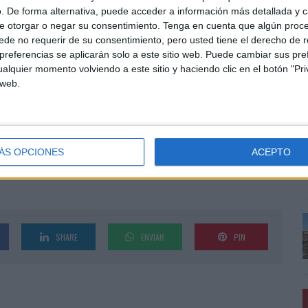
. De forma alternativa, puede acceder a información más detallada y 
ue se unirá a las más de 3.000 pantallas de las que ya
e otorgar o negar su consentimiento.
Tenga en cuenta que algún proc
toda España.
de no requerir de su consentimiento, pero usted tiene el derecho de r
referencias se aplicarán solo a este sitio web. Puede cambiar sus pref
rcial y de marketing de Exterior Plus: “Agradecemos a
alquier momento volviendo a este sitio y haciendo clic en el botón "Pri
E
ara gestionar estos centros. Son todos espacios muy
 web.
e
ncreto, un referente muy importante y con el cual nos
a
ter disruptivo y novedoso. En todos ellos pondremos
p
Centros Comerciales”.
ÁS OPCIONES
ACEPTO
SHARE
ENVIAR
PIN