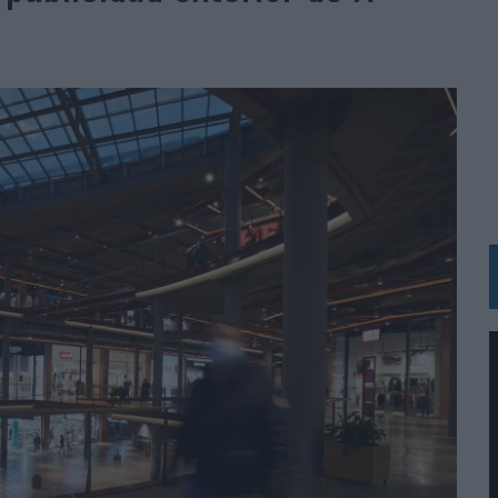
 LAS MARCAS
N IA
RÁ A PRUEBA LA CREATIVIDAD DE LAS MARCAS
N LA INFANCIA EN SU ESTRATEGIA
OS EN VERANO Y SUPERA AL MÓVIL COMO DISPOSITIVO MÁS UTILIZADO
OS ESPAÑOLES
IRECTORA COMERCIAL GLOBAL
BLE INSPIRADA EN CORNETTO, CALIPPO Y SOLERO
MAR EL PATRIMONIO HISTÓRICO EN ACTIVOS CULTURALES Y ECONÓMICOS
LA GESTIÓN DE SUS RELACIONES CON LOS MEDIOS
ARIO EN SU ÚLTIMA CAMPAÑA INTERNACIONAL
N DE MARCA A LARGO PLAZO Y LA MEDICIÓN SON DOS CARAS DE LA MISMA