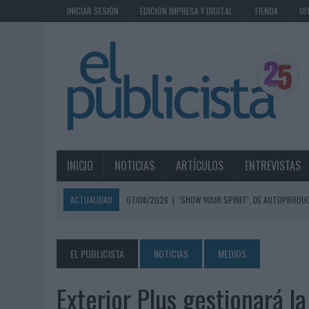
INICIAR SESIÓN
EDICIÓN IMPRESA Y DIGITAL
TIENDA
OF
INICIO
NOTICIAS
ARTÍCULOS
ENTREVISTAS
ACTUALIDAD
07/08/2026
|
‘SHOW YOUR SPIRIT’, DE AUTOPRODUC
07/08/2026
|
EL MÁLAGA CF CULMINA SU TRILOGÍA DE MARCA CON U
07/08/2026
|
MAHOU REIVINDICA EL RITUAL DE LA CAÑA EN EL DÍA IN
EL PUBLICISTA
NOTICIAS
MEDIOS
07/08/2026
|
MG SPIRIT RELANZA SU MARCA CON UNA ESTRATEGIA 
Exterior Plus gestionará la
07/08/2026
|
PATRÓN CONVIERTE EL NUEVO SINGLE DE ARÓN PIPER EN