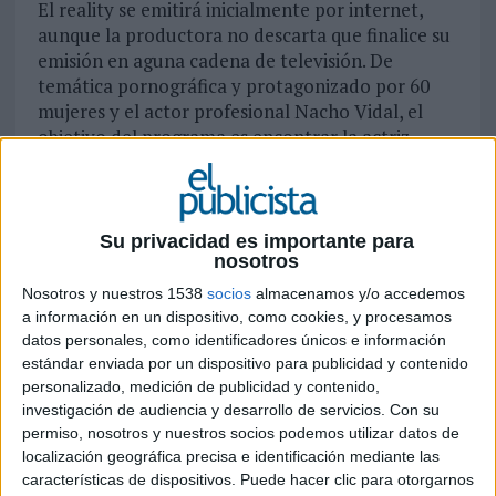
El reality se emitirá inicialmente por internet,
aunque la productora no descarta que finalice su
emisión en aguna cadena de televisión. De
temática pornográfica y protagonizado por 60
mujeres y el actor profesional Nacho Vidal, el
objetivo del programa es encontrar la actriz
porno más querida y deseada de España.
Hoy arranca uno de los realitys que más
expectación han generado entre los españoles y
españolas: 'La Mansión de Nacho Vidal', un
Su privacidad es importante para
nosotros
proyecto de temática pornográfica impulsado
por el popular actor Nacho Vidal que tiene por
Nosotros y nuestros 1538
socios
almacenamos y/o accedemos
objetivo descrubrr a la actriz porno más querida y
a información en un dispositivo, como cookies, y procesamos
deseada de España. Para ello el actor catalán se
datos personales, como identificadores únicos e información
encerrará durante tres meses en una casa y
estándar enviada por un dispositivo para publicidad y contenido
personalizado, medición de publicidad y contenido,
convivirá con 60 chicas que finalmente han sido
investigación de audiencia y desarrollo de servicios.
Con su
seleccionadas. Aunque no todo será sexo, porque
permiso, nosotros y nuestros socios podemos utilizar datos de
el actor y productor (es mecenas del proyecto)
localización geográfica precisa e identificación mediante las
advierte que habrá un 40% de contenidos que no
características de dispositivos. Puede hacer clic para otorgarnos
serán pornográficos: "Las chicas pelearán por la