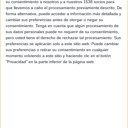
su consentimiento a nosotros y a nuestros 1538 socios para
comida y por la inmunidad, pero también
que llevemos a cabo el procesamiento previamente descrito. De
saldremos por ahí de bolos en fiestas y discos de
forma alternativa, puede acceder a información más detallada y
la zona". Es decir, que se trata de un híbrido
cambiar sus preferencias antes de otorgar o negar su
porno de Gran Hermano y Jersey Shore,
consentimiento.
Tenga en cuenta que algún procesamiento de
tomando dos ejemplos fácilmente reconocibles.
sus datos personales puede no requerir de su consentimiento,
pero usted tiene el derecho de rechazar tal procesamiento. Sus
Aunque se ha negociado con diferentes entes
preferencias se aplicarán solo a este sitio web. Puede cambiar
sus preferencias o retirar su consentimiento en cualquier
para su emisión en televisión los recientes
momento volviendo a este sitio y haciendo clic en el botón
problemas del actor con la justicia española por
"Privacidad" en la parte inferior de la página web.
su supuesta vinculación con los negocios de la
mafia china han paralizado las negociaciones, por
lo que el programa, que cuenta con varios
patrocinadores interesados en la audiencia, se
emitirá desde su inicio de forma íntegra en
internet, concretamente en una plataforma
desarrollada expresamente para la producción y
a la que se accede desde la web
www.nachovidal.com. No obstante la productora
sigue en negociaciones con varias cadenas, y no