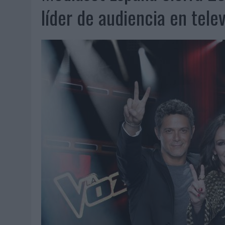
07/08/2026
|
EL VERANO PONE A PRUEBA LA ESTRATEGIA DIGITAL DE
líder de audiencia en telev
07/08/2026
|
VUELING CONVIERTE LOS RECUERDOS EN SOUVENIRS CO
07/08/2026
|
CUANDO SE APAGUE EL SOL, EL ECLIPSE DE 2026 POND
06/08/2026
|
‘LA VUELTA’, DE FENOMENAL PARA MÁLAGA CF
06/08/2026
|
SIETE DE CADA DIEZ EMPRESAS ESPAÑOLAS NO INTEGRA
06/08/2026
|
LA TELEVISIÓN SIGUE LIDERANDO EL CONSUMO DE MEDI
06/08/2026
|
EL USO DE LA IA GENERATIVA ALCANZA YA AL 62% DE L
06/08/2026
|
SYSTEM1 NOMBRA A KIMBERLY BASTONI COMO NUEVA D
06/08/2026
|
FRIGO Y UNIQLO LANZAN UNA COLECCIÓN PERSONALIZA
06/08/2026
|
LA IA ESTÁ SUBIENDO EL LISTÓN DE LA CREATIVIDAD
05/08/2026
|
BEON WORLDWIDE LANZA RAÍZ URBANA PARA TRANSFOR
05/08/2026
|
FABRA COMUNICACIÓN INCORPORA A CASONÁ Y ASUME 
05/08/2026
|
LOPESAN HOTELS & RESORTS ACERCA EL PARAÍSO CAN
05/08/2026
|
LUIS ARQUILLOS (BURGO DE ARIAS): “LA CONSTRUCCIÓ