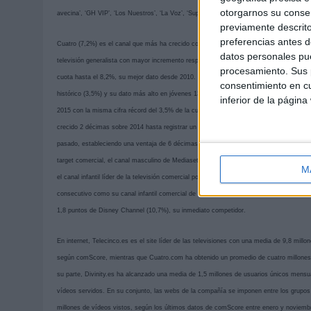
otorgarnos su conse
avecina’, ‘GH VIP’, ‘Los Nuestros’, ‘La Voz’, ‘Supervivientes’ y ‘Anclados’.
previamente descrito
preferencias antes d
Cuatro (7,2%) es el canal que más ha crecido con su mejor dato desde 2009 (+0,5 punto
datos personales pue
televisión generalista con mayor incremento respecto a 2014, subiendo 1,2 puntos en 2
procesamiento. Sus p
cuota hasta el 8,2%, su mejor dato desde 2010. En horario estelar (6,4%) sube tres déci
consentimiento en cu
histórico (3,5%) y su dato más alto en jóvenes 13-24 años (9,3%). El canal de series y 
inferior de la página
2015 con la misma cifra récord del 3,5% de la cuota de pantalla. Casi un punto por detr
crecido 2 décimas sobre 2014 hasta registrar un 2,3% de cuota en total individuos. Ta
pasado, estableciendo una ventaja de 6 décimas sobre Nova (2,4%). Por otro lado, Ene
target comercial, el canal masculino de Mediaset España ha incrementado 0,4 puntos 
M
el canal infantil líder de la televisión comercial por cuarto año consecutivo con un 12
consecutivo como su canal infantil comercial de referencia con un 12,5% de la cuota de
1,8 puntos de Disney Channel (10,7%), su inmediato competidor.
En internet, Telecinco.es es el site líder de las televisiones con una media de 9,8 mi
según comScore, mientras que Cuatro.com ha obtenido un promedio de cuatro millones
su parte, Divinity.es ha alcanzado una media de 1,5 millones de usuarios únicos mensua
vídeos servidos. En su conjunto, las webs de la compañía se imponen entre los grupos
millones de vídeos vistos, según los últimos datos de comScore entre enero y noviemb