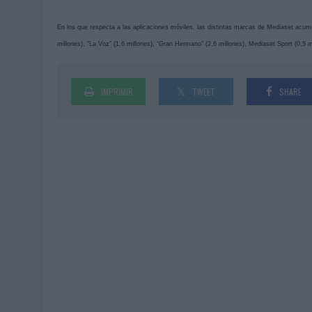
En los que respecta a las aplicaciones móviles, las distintas marcas de Mediaset acum
millones), “La Voz” (1,6 millones), “Gran Hermano” (2,6 millones), Mediaset Sport (0,5
IMPRIMIR
TWEET
SHARE