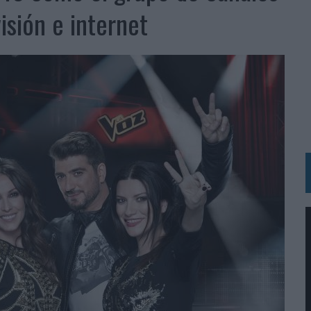
 LAS MARCAS
isión e internet
N IA
RÁ A PRUEBA LA CREATIVIDAD DE LAS MARCAS
N LA INFANCIA EN SU ESTRATEGIA
OS EN VERANO Y SUPERA AL MÓVIL COMO DISPOSITIVO MÁS UTILIZADO
OS ESPAÑOLES
IRECTORA COMERCIAL GLOBAL
BLE INSPIRADA EN CORNETTO, CALIPPO Y SOLERO
MAR EL PATRIMONIO HISTÓRICO EN ACTIVOS CULTURALES Y ECONÓMICOS
LA GESTIÓN DE SUS RELACIONES CON LOS MEDIOS
ARIO EN SU ÚLTIMA CAMPAÑA INTERNACIONAL
N DE MARCA A LARGO PLAZO Y LA MEDICIÓN SON DOS CARAS DE LA MISMA