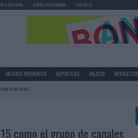
ERTA EDITORIAL
QUIERO SUSCRIBIRME
CONTACTO
MUJERES REFERENTES
REPORTAJES
ENLACES
NEWSLETTE
CIÓN DE MG SPIRIT
NA CAMPAÑA QUE CELEBRA SU REGRESO A PRIMERA DIVISIÓN
TERNACIONAL DE LA CERVEZA
360º CENTRADA EN EL ORIGEN BARCELONÉS
015 como el grupo de canales
 UNA EXPERIENCIA DE MARCA EN IBIZA