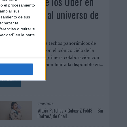
KFC convierte los Uber en
bo el procesamiento
un homenaje al universo de
cambiar sus
esamiento de sus
'Los Simpson'
echazar tal
erencias o retirar su
vacidad" en la parte
a cadena interviene los techos panorámicos de
na flota de vehículos con el icónico cielo de la
erie para presentar su primera colaboración con
isney, un menú de edición limitada disponible en...
LEER MÁS
07/08/2026
‘Alexia Putellas x Galaxy Z Fold8 – Sin
límites’, de Cheil...