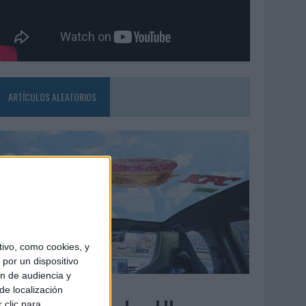
ARTÍCULOS ALEATORIOS
ivo, como cookies, y
por un dispositivo
ón de audiencia y
3/08/2026
de localización
 clic para