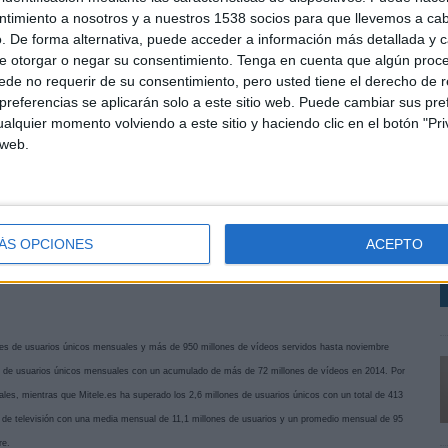
ntimiento a nosotros y a nuestros 1538 socios para que llevemos a ca
. De forma alternativa, puede acceder a información más detallada y 
e otorgar o negar su consentimiento.
Tenga en cuenta que algún proc
s sobre 2014). En el año de su décimo aniversario, Cuatro ha cerrado el ejercicio como la
de no requerir de su consentimiento, pero usted tiene el derecho de r
 años, hasta alcanzar un 7,2% de cuota de pantalla. En target comercial, Cuatro ha aumentado su
referencias se aplicarán solo a este sitio web. Puede cambiar sus pref
mas este año; mientras que Factoría de Ficción lidera la televisión temática e iguala su récord
alquier momento volviendo a este sitio y haciendo clic en el botón "Pri
cine de Mediaset España, líder de la televisión temática por cuarto año consecutivo, ha cerrado
 web.
L
ás se sitúa la segunda televisión temática más vista, Neox (2,6%). Por su parte, Divinity ha
u
mbién ha incrementado su audiencia en target comercial (3%) tras crecer 3 décimas respecto al año
s
rgy ha firmado un 1,5% de share en total individuos y un 2,3% en hombres de 25 a 44 años. En
D
su media en total individuos alcanzando un 1,9% de cuota. Asimismo, Boing ha cerrado 2015 como
ÁS OPCIONES
ACEPTO
,5% de share en niños de 4-12 años. Los niños han elegido de nuevo a Boing por cuarto año
 pantalla entre los espectadores de 4 a 12 años, una cifra que con la que marca una distancia de
llones de usuarios únicos mensuales y más de 950 millones de vídeos servidos hasta noviembre
 de usuarios únicos mensuales con un acumulado de más de 72 millones de vídeos en 2014. Por
les, mientras que Mitele.es ha superado los 2,6 millones de usuarios únicos con un total de 413
 de televisión con una media mensual de 11,1 millones de usuarios y un promedio mensual de 95
re.