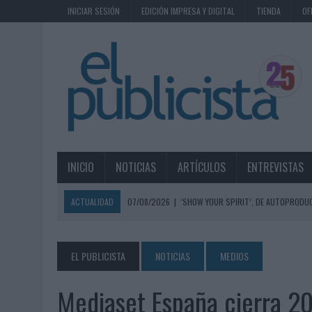
INICIAR SESIÓN
EDICIÓN IMPRESA Y DIGITAL
TIENDA
OF
INICIO
NOTICIAS
ARTÍCULOS
ENTREVISTAS
ACTUALIDAD
07/08/2026
|
‘SHOW YOUR SPIRIT’, DE AUTOPRODUC
07/08/2026
|
EL MÁLAGA CF CULMINA SU TRILOGÍA DE MARCA CON U
07/08/2026
|
MAHOU REIVINDICA EL RITUAL DE LA CAÑA EN EL DÍA IN
EL PUBLICISTA
NOTICIAS
MEDIOS
07/08/2026
|
MG SPIRIT RELANZA SU MARCA CON UNA ESTRATEGIA 
Mediaset España cierra 2
07/08/2026
|
PATRÓN CONVIERTE EL NUEVO SINGLE DE ARÓN PIPER EN