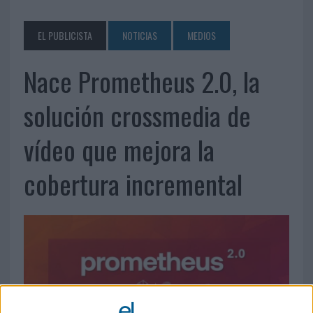
EL PUBLICISTA
NOTICIAS
MEDIOS
Nace Prometheus 2.0, la
solución crossmedia de
vídeo que mejora la
cobertura incremental