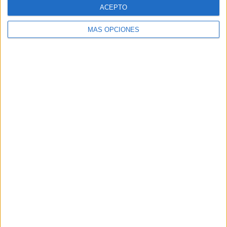
ACEPTO
MÁS OPCIONES
ARTÍCULOS ALEATORIOS
05/08/2026
Beon Worldwide lanza Raíz