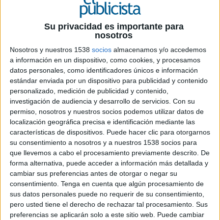
Su privacidad es importante para
nosotros
18 DE MARZO DE 2024
Nosotros y nuestros 1538
socios
almacenamos y/o accedemos
Se trata de una herramienta integrada y
a información en un dispositivo, como cookies, y procesamos
eficiente en un entorno premium y
datos personales, como identificadores únicos e información
transparente que permite mejorar hasta en
estándar enviada por un dispositivo para publicidad y contenido
20 puntos la cobertura en targets core y la
personalizado, medición de publicidad y contenido,
rentabilidad de los últimos puntos de
investigación de audiencia y desarrollo de servicios.
Con su
permiso, nosotros y nuestros socios podemos utilizar datos de
cobertura de la campaña, gracias al uso de
localización geográfica precisa e identificación mediante las
la data determinística de la televisión
características de dispositivos. Puede hacer clic para otorgarnos
su consentimiento a nosotros y a nuestros 1538 socios para
Atresmedia Publicidad
y
Smartclip Spain
han
que llevemos a cabo el procesamiento previamente descrito. De
anunciado el lanzamiento de
Prometheus 2.0
,
forma alternativa, puede acceder a información más detallada y
una solución crossmedia de vídeo más eficiente
cambiar sus preferencias antes de otorgar o negar su
del mercado en términos de cobertura
consentimiento.
Tenga en cuenta que algún procesamiento de
incremental.
sus datos personales puede no requerir de su consentimiento,
pero usted tiene el derecho de rechazar tal procesamiento. Sus
Con el lanzamiento de la solución, llega al
preferencias se aplicarán solo a este sitio web. Puede cambiar