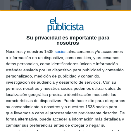
7 DE JUNIO DE 2019
Será el responsable de la dirección de los
Su privacidad es importante para
nosotros
equipos comerciales de todas las ediciones
impresas y online del grupo de
Nosotros y nuestros 1538
socios
almacenamos y/o accedemos
comunicación, que afronta un intenso
a información en un dispositivo, como cookies, y procesamos
proceso de transformación digital
datos personales, como identificadores únicos e información
estándar enviada por un dispositivo para publicidad y contenido
personalizado, medición de publicidad y contenido,
Nacho Azcoitia ha sido nombrado director
investigación de audiencia y desarrollo de servicios.
Con su
general comercial de
Prensa Ibérica
. Con más
permiso, nosotros y nuestros socios podemos utilizar datos de
de 25 años de experiencia en el sector de los
localización geográfica precisa e identificación mediante las
medios de comunicación, su nombramiento
características de dispositivos. Puede hacer clic para otorgarnos
"refuerza la estrategia digital del grupo editorial
su consentimiento a nosotros y a nuestros 1538 socios para
e impulsa el desarrollo de nuevas iniciativas
que llevemos a cabo el procesamiento previamente descrito. De
comerciales dela compañía", según han
forma alternativa, puede acceder a información más detallada y
declarado sus responsables mediante un
cambiar sus preferencias antes de otorgar o negar su