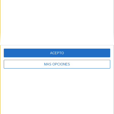
ARTÍCULOS ALEATORIOS
ACEPTO
MÁS OPCIONES
05/08/2026
Fabra Comunicación
incorpora a Casoná y asume