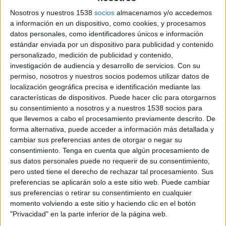
Nosotros y nuestros 1538
socios
almacenamos y/o accedemos
2 DE JUNIO DE 2026
a información en un dispositivo, como cookies, y procesamos
datos personales, como identificadores únicos e información
Exterior Plus anuncia hoy la
estándar enviada por un dispositivo para publicidad y contenido
reincorporación de Piedad Siegfried como
personalizado, medición de publicidad y contenido,
directora general de la compañía, tras unos
investigación de audiencia y desarrollo de servicios.
Con su
meses de ausencia por motivos personales.
permiso, nosotros y nuestros socios podemos utilizar datos de
localización geográfica precisa e identificación mediante las
A partir del día de hoy, Siegfried pasa a ser
características de dispositivos. Puede hacer clic para otorgarnos
la máxima responsable de la compañía
su consentimiento a nosotros y a nuestros 1538 socios para
que llevemos a cabo el procesamiento previamente descrito. De
Piedad Siegfried cuenta con una dilatada
forma alternativa, puede acceder a información más detallada y
trayectoria en el sector publicitario. Comenzó
cambiar sus preferencias antes de otorgar o negar su
hace ya ocho años como directora de marketing
consentimiento.
Tenga en cuenta que algún procesamiento de
de
Exterior Plus
para asumir después la
sus datos personales puede no requerir de su consentimiento,
dirección comercial.
pero usted tiene el derecho de rechazar tal procesamiento. Sus
preferencias se aplicarán solo a este sitio web. Puede cambiar
Además de su labor en Exterior Plus, ostenta la
sus preferencias o retirar su consentimiento en cualquier
Presidencia de la Sección de Exterior de La FEDE
momento volviendo a este sitio y haciendo clic en el botón
(Asociación de Empresas de la Comunicación),
"Privacidad" en la parte inferior de la página web.
desde donde ha impulsado activamente el debate