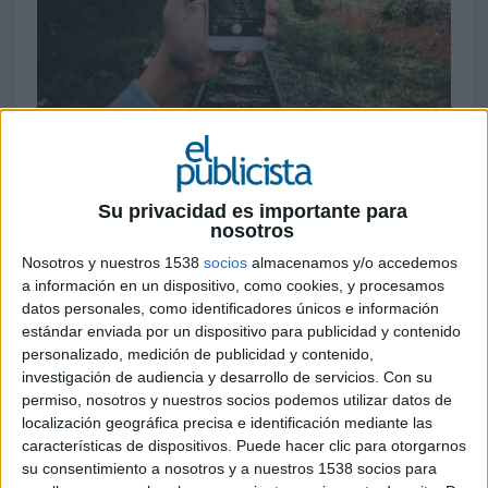
30 DE DICIEMBRE DE 2016
El optimismo del sector en los últimos
Su privacidad es importante para
meses del año se traduce en un crecimiento
nosotros
de los índices de percepción y los panelistas
de Zenthinela estiman que la inversión
Nosotros y nuestros 1538
socios
almacenamos y/o accedemos
a información en un dispositivo, como cookies, y procesamos
publicitaria aumente un 5% en 2017
datos personales, como identificadores únicos e información
estándar enviada por un dispositivo para publicidad y contenido
El estudio de previsiones de inversión publicitaria
personalizado, medición de publicidad y contenido,
elaborado por Zenthinela augura crecimientos
investigación de audiencia y desarrollo de servicios.
Con su
en 2016 tanto para los medios convencionales
permiso, nosotros y nuestros socios podemos utilizar datos de
como los no convencionales.
localización geográfica precisa e identificación mediante las
características de dispositivos. Puede hacer clic para otorgarnos
La previsión para los medios no convencionales
su consentimiento a nosotros y a nuestros 1538 socios para
habla de un crecimiento del 1,2%. Mayor aún es