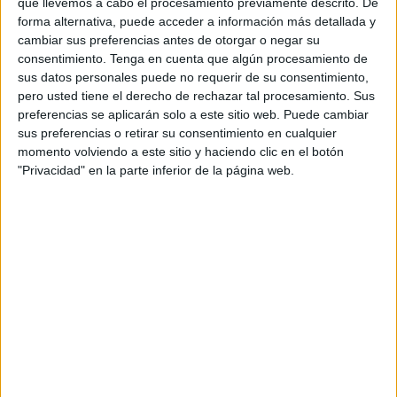
que llevemos a cabo el procesamiento previamente descrito. De
el crecimiento de los medios convencionales, que
forma alternativa, puede acceder a información más detallada y
se sitúa en un 4,3%. Estas cifras hacen que
cambiar sus preferencias antes de otorgar o negar su
Zenthinela estipule un aumento de la inversión
consentimiento.
Tenga en cuenta que algún procesamiento de
total en medios de un 3,7%. Los últimos meses
sus datos personales puede no requerir de su consentimiento,
del año han contribuido especialmente a la
pero usted tiene el derecho de rechazar tal procesamiento. Sus
preferencias se aplicarán solo a este sitio web. Puede cambiar
reactivación de un mercado publicitario que ha
sus preferencias o retirar su consentimiento en cualquier
vivido sus momentos más bajos entre los meses
momento volviendo a este sitio y haciendo clic en el botón
de julio y octubre. Sin embargo, parece que el
"Privacidad" en la parte inferior de la página web.
mercado ha recibido con esperanza la formación
de Gobierno del que se espera que pueda
adoptar nuevas medidas de estímulo. Esta
confianza hace que hayan crecido los índices de
percepción, que alcanzan sus valores más altos
de este año. El IPSE (Índice de Percepción de la
Situación Económica) ha subido más de 25 puntos
y se sitúa en 80, un valor que sólo se ha superado
en algunos meses del año 2015.Por su parte, el
IPMP (Índice de Percepción del Mercado
Publicitario) también sube, en este caso más de 16