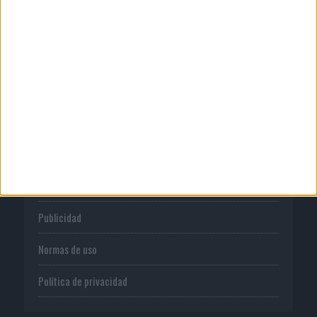
05/08/2026
Lopesan Hotels & Resorts acerca el
paraíso canario en su...
CORPORATIVO
Quienes somos
Publicidad
Normas de uso
Política de privacidad