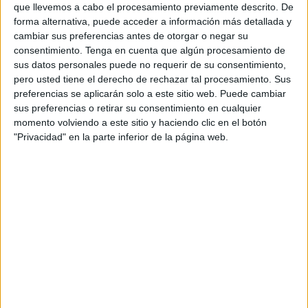
documentales, noticias y canales deportivos en
que llevemos a cabo el procesamiento previamente descrito. De
los próximos meses, en una combinación de
forma alternativa, puede acceder a información más detallada y
oferta lineal y bajo demanda.
cambiar sus preferencias antes de otorgar o negar su
consentimiento.
Tenga en cuenta que algún procesamiento de
Entre el contenido exclusivo, Rakuten TV
sus datos personales puede no requerir de su consentimiento,
presentará en su canal
AVOD Matchday
- Inside
pero usted tiene el derecho de rechazar tal procesamiento. Sus
FC Barcelona
, la nueva serie documental que
preferencias se aplicarán solo a este sitio web. Puede cambiar
sus preferencias o retirar su consentimiento en cualquier
descubre los secretos del FC Barcelona y que
momento volviendo a este sitio y haciendo clic en el botón
mostrará escenas exclusivas e inéditas de la vida
"Privacidad" en la parte inferior de la página web.
privada de los jugadores. Narrada por John
Malkovich, la sección es una creación de Barça
Studios, la productora propia del FC Barcelona,
en colaboración con Kosmos Studios, Rakuten,
Inc. y en asociación con Rakuten H Collective
Studio y Producciones del Barrio.
Rakuten
Viber
, el servicio de mensajería instantánea de la
compañía, también se involucrará en este
proyecto para promocionar el Matchday,
aprovechando su comunidad de 2 millones de
aficionados del Barça.