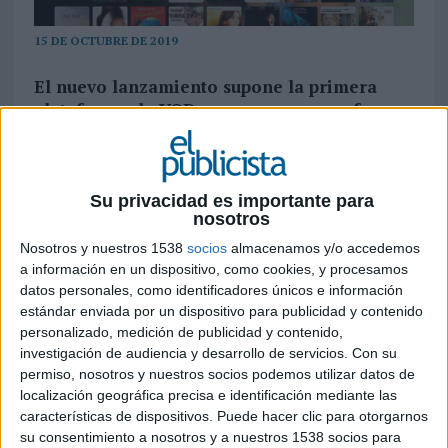
15 DE OCTUBRE DE 2019
El nuevo lanzamiento supone la primera
plataforma de VOD paneuropea que ofrece
canales con publicidad con contenido de
Hollywood, local y exclusivo de forma
gratuita
Su privacidad es importante para
nosotros
Rakuten TV
acaba de anunciar el lanzamiento su
primer canal AVOD
(ad-supported, video-on-
Nosotros y nuestros 1538
socios
almacenamos y/o accedemos
demand
, bajo demanda con publicidad) en la
a información en un dispositivo, como cookies, y procesamos
plataforma, lo que permitirá a los espectadores
datos personales, como identificadores únicos e información
acceder a un amplio catálogo de contenido
estándar enviada por un dispositivo para publicidad y contenido
personalizado, medición de publicidad y contenido,
gratuito. La sección
free
de la plataforma se
investigación de audiencia y desarrollo de servicios.
Con su
lanzará con un catálogo inicial que incluirá
permiso, nosotros y nuestros socios podemos utilizar datos de
contenido de Hollywood y local que se irá
localización geográfica precisa e identificación mediante las
expandiendo para incluir también contenido
características de dispositivos. Puede hacer clic para otorgarnos
exclusivo del medio, series de ficción, series
su consentimiento a nosotros y a nuestros 1538 socios para