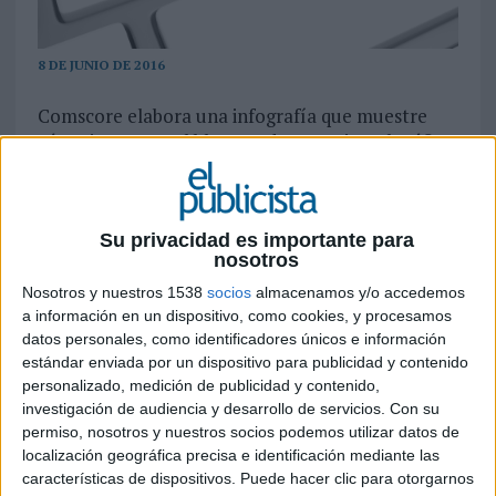
8 DE JUNIO DE 2016
Comscore elabora una infografía que muestre
cómo impactan el bloqueo de anuncios, el tráfico
no válido y la visibilidad en los resultados de una
campaña
La publicidad digital ha experimentado un
Su privacidad es importante para
nosotros
crecimiento significativo; pero para que este auge
global continúe por el buen camino, la industria
Nosotros y nuestros 1538
socios
almacenamos y/o accedemos
necesita garantizar una entrega publicitaria
a información en un dispositivo, como cookies, y procesamos
transparente, con anuncios libres de fraude y
datos personales, como identificadores únicos e información
estándar enviada por un dispositivo para publicidad y contenido
visibles para el consumidor para que puedan
personalizado, medición de publicidad y contenido,
generar un impacto.
investigación de audiencia y desarrollo de servicios.
Con su
Para colaborar en el impulso de estas prácticas,
permiso, nosotros y nuestros socios podemos utilizar datos de
comScore ha elaborado una infografía que
localización geográfica precisa e identificación mediante las
informa sobre cómo el bloqueo de la publicidad,
características de dispositivos. Puede hacer clic para otorgarnos
el tráfico no válido y la visibilidad impactan en la