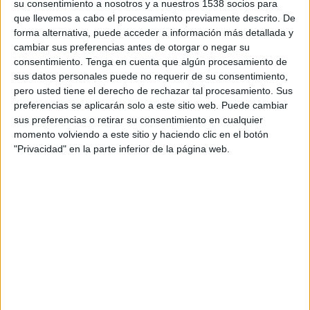
su consentimiento a nosotros y a nuestros 1538 socios para
entrega de anuncios, y qué es lo que la industria
que llevemos a cabo el procesamiento previamente descrito. De
puede hacer para hacer frente a estos desafíos.
forma alternativa, puede acceder a información más detallada y
cambiar sus preferencias antes de otorgar o negar su
Según comScore, el bloqueo de anuncios es un
consentimiento.
Tenga en cuenta que algún procesamiento de
fenómeno en crecimiento. Los usuarios más
sus datos personales puede no requerir de su consentimiento,
jóvenes (18-24 años) son más propensos a
pero usted tiene el derecho de rechazar tal procesamiento. Sus
preferencias se aplicarán solo a este sitio web. Puede cambiar
bloquear anuncios, especialmente los hombres; y
sus preferencias o retirar su consentimiento en cualquier
tiende hacia los segmentos de mayores ingresos
momento volviendo a este sitio y haciendo clic en el botón
del mercado. Así, Estados Unidos, Canadá y Reino
"Privacidad" en la parte inferior de la página web.
Unido lideran el incremento porcentual de estos
bloqueos, con un crecimiento de 27%,, el 16% y el
13%, respectivamente. Precisamente el bloqueo
supone una llamada de atención a los
anunciantes y los medios con el objetivo de que
mejoren la calidad y experiencia de la publicidad
que acompaña al contenido online. De momento,
dice comScore que los medios están probando
soluciones menos invasivas para que los clientes
accedan al contenido, con o sin publicidad, y