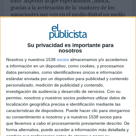
dato "superior al que esperábamos", indica,
gracias a la aceleración de la "madurez de los
anunciantes que ven en el medio digital un medio
que no sólo genera tráfico sino imagen, a las
agencias creativas y de medios y a los soportes
que captan la inversión". La inversión en medios
digitales de 377,43 millones de euros es un "dato
Su privacidad es importante para
fantástico porque se consolidan los interactivos
nosotros
como como el tercer medio en inversión" con un
Nosotros y nuestros 1538
socios
almacenamos y/o accedemos
13% del total de la tarta publicitaria.
a información en un dispositivo, como cookies, y procesamos
Otro dato importante que ha destacado el IAB es
datos personales, como identificadores únicos e información
que, por primera vez, el display crece más que los
estándar enviada por un dispositivo para publicidad y contenido
buscadores. El 51,97% del total de la
personalizado, medición de publicidad y contenido,
inversión(196,14 millones) corresponde a enlaces
investigación de audiencia y desarrollo de servicios.
Con su
patrocinados en buscadores, que crecen un 13,80
permiso, nosotros y nuestros socios podemos utilizar datos de
localización geográfica precisa e identificación mediante las
respecto al primer semestre del año
características de dispositivos. Puede hacer clic para otorgarnos
pasado, mientras que la publicidad gráfica se ha
su consentimiento a nosotros y a nuestros 1538 socios para
visto incrementada un 28,11%, creciendo un 28%
que llevemos a cabo el procesamiento previamente descrito. De
respecto al periodo anterior. Por otra parte, el
forma alternativa, puede acceder a información más detallada y
nivel de concentración en los diez soportes