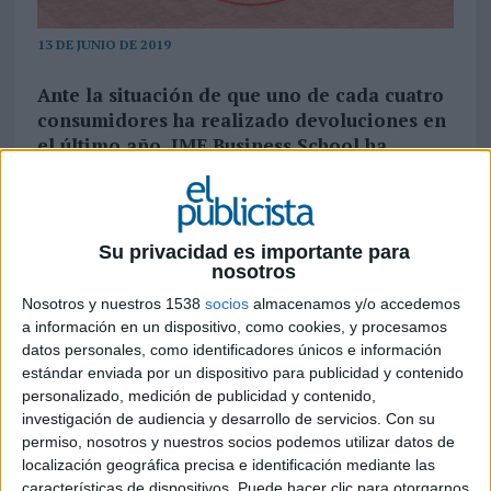
13 DE JUNIO DE 2019
Ante la situación de que uno de cada cuatro
consumidores ha realizado devoluciones en
el último año, IMF Business School ha
concluido con 5 claves para mejorar la
gestión de las compañías
La comodidad de no ir a la tienda, comprar a
Su privacidad es importante para
golpe de un clic, elegir la fecha de entrega, tener
nosotros
acceso a una oferta mayor o colecciones
Nosotros y nuestros 1538
socios
almacenamos y/o accedemos
exclusivas sin movernos de casa… Las múltiples
a información en un dispositivo, como cookies, y procesamos
ventajas que ofrece el eCommerce hace que cada
datos personales, como identificadores únicos e información
vez sean más los usuarios que se lanzan a la
estándar enviada por un dispositivo para publicidad y contenido
compra online en España. De hecho,
el
personalizado, medición de publicidad y contenido,
comercio electrónico alcanzó los 40
investigación de audiencia y desarrollo de servicios.
Con su
millones de euros durante 2018
, según las
permiso, nosotros y nuestros socios podemos utilizar datos de
localización geográfica precisa e identificación mediante las
últimas estimaciones del Observatorio Nacional
características de dispositivos. Puede hacer clic para otorgarnos