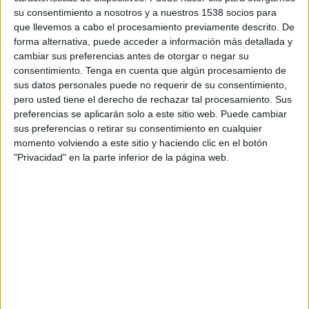
de las Telecomunicaciones y de la Sociedad de la
su consentimiento a nosotros y a nuestros 1538 socios para
Información (
ONTSI
), un 27’6% más que el año
que llevemos a cabo el procesamiento previamente descrito. De
anterior.
forma alternativa, puede acceder a información más detallada y
cambiar sus preferencias antes de otorgar o negar su
Sin embargo, junto a la compra, también
consentimiento.
Tenga en cuenta que algún procesamiento de
aparecen las devoluciones.
Los consumidores
sus datos personales puede no requerir de su consentimiento,
españoles devuelven los productos
pero usted tiene el derecho de rechazar tal procesamiento. Sus
comprados por internet por el mismo canal
,
preferencias se aplicarán solo a este sitio web. Puede cambiar
donde un 24’5% afirma haberlo hecho al menos
sus preferencias o retirar su consentimiento en cualquier
una vez durante 2018, lo que supone
un
momento volviendo a este sitio y haciendo clic en el botón
crecimiento del 2% con respecto al año
"Privacidad" en la parte inferior de la página web.
anterior
. Así es: cuanto más se consume, más se
devuelve. Es por ello que las empresas de
eCommerce que cuentan con un gran volumen
de pedidos no deberían perder de vista su
estrategia de devoluciones, una de las partes en
las que se centra la logística inversa. Teniendo en
cuenta la situación,
IMF Business School
ha
lanzado
5 claves que deben tener en cuenta
las compañías
: