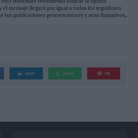
 esto Hootsuite recomienda utilizar la opción
y el mensaje llegará por igual a todos los seguidores.
que tus publicaciones generen interés y sean llamativos,
SHARE
ENVIAR
PIN