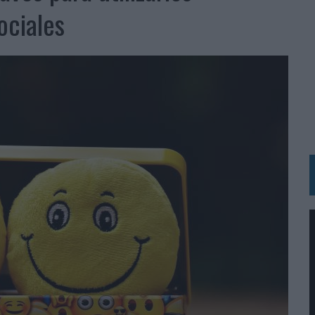
RÁ A PRUEBA LA CREATIVIDAD DE LAS MARCAS
ociales
N LA INFANCIA EN SU ESTRATEGIA
OS EN VERANO Y SUPERA AL MÓVIL COMO DISPOSITIVO MÁS UTILIZADO
OS ESPAÑOLES
IRECTORA COMERCIAL GLOBAL
BLE INSPIRADA EN CORNETTO, CALIPPO Y SOLERO
MAR EL PATRIMONIO HISTÓRICO EN ACTIVOS CULTURALES Y ECONÓMICOS
LA GESTIÓN DE SUS RELACIONES CON LOS MEDIOS
ARIO EN SU ÚLTIMA CAMPAÑA INTERNACIONAL
N DE MARCA A LARGO PLAZO Y LA MEDICIÓN SON DOS CARAS DE LA MISMA
N HOTELS & RESORTS