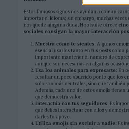
Estos famosos signos nos ayudan a comunicarnos 
importar el idioma; sin embargo, muchas veces 
nos quede ninguna duda, Hootsuite ofrece
cinc
sociales consigan la mayor interacción po
Muestra cómo te sientes
: Algunos emoji
esencial usarlos tanto en tus posts como p
importante mantener el número de expresio
aunque son necesarias en algunas ocasione
Usa los animales para expresarte
: En o
resultar un poco aburrido por lo que los e
solo son más neutrales, sino que también
Además, cada uno de estos emojis tienen u
que demuestra valor.
Interactúa con tus seguidores
: Es impor
que debes interactuar con ellos y demostra
darles tu apoyo.
Utiliza emojis sin excluir a nadie
: Es i