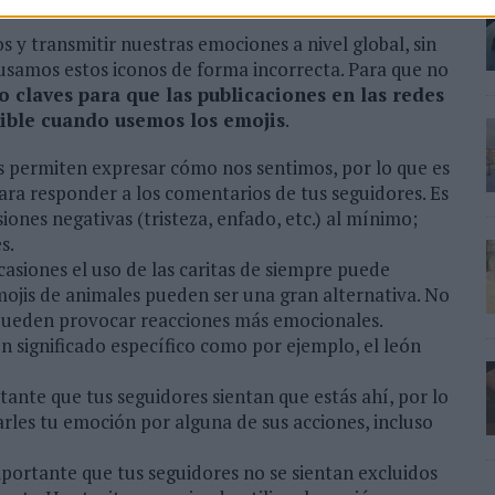
y transmitir nuestras emociones a nivel global, sin
usamos estos iconos de forma incorrecta. Para que no
o claves para que las publicaciones en las redes
sible cuando usemos los emojis
.
s permiten expresar cómo nos sentimos, por lo que es
ara responder a los comentarios de tus seguidores. Es
nes negativas (tristeza, enfado, etc.) al mínimo;
s.
casiones el uso de las caritas de siempre puede
mojis de animales pueden ser una gran alternativa. No
 pueden provocar reacciones más emocionales.
n significado específico como por ejemplo, el león
tante que tus seguidores sientan que estás ahí, por lo
rles tu emoción por alguna de sus acciones, incluso
mportante que tus seguidores no se sientan excluidos