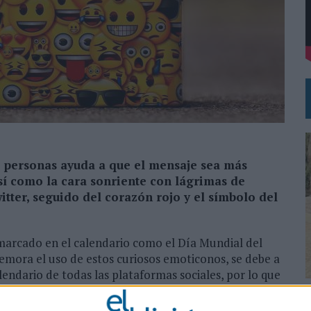
VECES’, DE INUSUALY PARA CERVEZA CAPAZ
NA CAMPAÑA QUE CELEBRA SU REGRESO A PRIMERA DIVISIÓN
de personas ayuda a que el mensaje sea más
así como la cara sonriente con lágrimas de
itter, seguido del corazón rojo y el símbolo del
 marcado en el calendario como el Día Mundial del
memora el uso de estos curiosos emoticonos, se debe a
alendario de todas las plataformas sociales, por lo que
. Cada día, los emojis son usados por millones de
0
es marcas para anunciar sus productos e incluso han