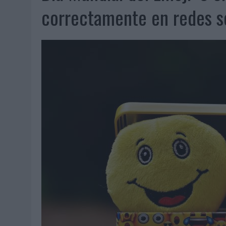
07/08/2026
|
CUANDO SE APAGUE EL SOL, EL ECLIPSE DE 2026 POND
correctamente en redes s
06/08/2026
|
‘LA VUELTA’, DE FENOMENAL PARA MÁLAGA CF
06/08/2026
|
SIETE DE CADA DIEZ EMPRESAS ESPAÑOLAS NO INTEGRA
06/08/2026
|
LA TELEVISIÓN SIGUE LIDERANDO EL CONSUMO DE MEDI
06/08/2026
|
EL USO DE LA IA GENERATIVA ALCANZA YA AL 62% DE L
06/08/2026
|
SYSTEM1 NOMBRA A KIMBERLY BASTONI COMO NUEVA D
06/08/2026
|
FRIGO Y UNIQLO LANZAN UNA COLECCIÓN PERSONALIZA
06/08/2026
|
LA IA ESTÁ SUBIENDO EL LISTÓN DE LA CREATIVIDAD
05/08/2026
|
BEON WORLDWIDE LANZA RAÍZ URBANA PARA TRANSFOR
05/08/2026
|
FABRA COMUNICACIÓN INCORPORA A CASONÁ Y ASUME 
05/08/2026
|
LOPESAN HOTELS & RESORTS ACERCA EL PARAÍSO CAN
05/08/2026
|
LUIS ARQUILLOS (BURGO DE ARIAS): “LA CONSTRUCCIÓ
MONEDA”
04/08/2026
|
‘EL PARAÍSO MÁS CERCA’, DE 22GRADOS PARA LOPESA