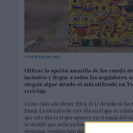
04/08/2026
|
‘LA ÚNICA CERVEZA DEL MUNDO QUE SE DISFRUTA DOS 
07/08/2026
|
EL MÁLAGA CF CULMINA SU TRILOGÍA DE MARCA CON U
17 DE JULIO DE 2020
Utilizar la opción amarilla de los emojis 
inclusivo y llegue a todos los seguidores, 
alegría sigue siendo el más utilizado en Tw
reciclaje
Como cada año desde 2014, el 17 de julio se ha
Emoji. La elección de este día en el que se con
que este día es el que aparece en el emoji del c
se decidió que sería un buen día para celebrarlo
personas, también han sido usados por diferent