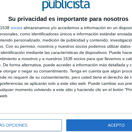
 la película” (2017).
ado en la última década, con
más de 250 millones
Su privacidad es importante para nosotros
 señala Henk Campher, vicepresidente de marketing
s 1538
socios
almacenamos y/o accedemos a información en un disposit
ores incluso dicen que son el equivalente moderno de
A
sonales, como identificadores únicos e información estándar enviada 
que trasciende las fronteras culturales y geográficas”,
m
ntenido personalizado, medición de publicidad y contenido, investigaci
V
os.
Con su permiso, nosotros y nuestros socios podemos utilizar datos 
d
identificación mediante las características de dispositivos. Puede hacer
ado por
Hootsuite
y
We Are Social
, recoge cuáles
ntimiento a nosotros y a nuestros 1538 socios para que llevemos a ca
m
mer lugar,
la cara con lágrimas de risa
o “Face With
. De forma alternativa, puede acceder a información más detallada y 
do 2.914.000.000 veces desde julio de 2013. Le sigue el
e otorgar o negar su consentimiento.
Tenga en cuenta que algún proc
eart”, usado 1.423.000.000 veces y en tercer lugar se
de no requerir de su consentimiento, pero usted tiene el derecho de r
referencias se aplicarán solo a este sitio web. Puede cambiar sus pref
es” o
carita con ojos de corazón
, que ha sido
alquier momento volviendo a este sitio y haciendo clic en el botón "Pri
 web.
tos últimos meses, el teletrabajo ha sido uno de
ado en Twitter, llegando a convertirse en tendencia
ue más se han utilizado entorno a este tema para
o
la carita con lágrimas de risa, los ojos y la cara
ÁS OPCIONES
ACEPTO