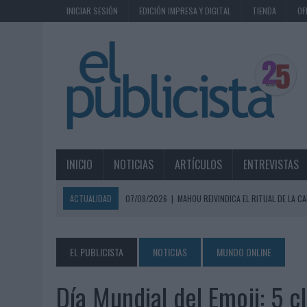
INICIAR SESIÓN
EDICIÓN IMPRESA Y DIGITAL
TIENDA
OF
INICIO
NOTICIAS
ARTÍCULOS
ENTREVISTAS
ACTUALIDAD
07/08/2026
|
MAHOU REIVINDICA EL RITUAL DE LA CA
07/08/2026
|
MG SPIRIT RELANZA SU MARCA CON UNA ESTRATEGIA 
07/08/2026
|
PATRÓN CONVIERTE EL NUEVO SINGLE DE ARÓN PIPER EN
EL PUBLICISTA
NOTICIAS
MUNDO ONLINE
07/08/2026
|
EL VERANO PONE A PRUEBA LA ESTRATEGIA DIGITAL DE
Día Mundial del Emoji: 5 cl
07/08/2026
|
VUELING CONVIERTE LOS RECUERDOS EN SOUVENIRS CO