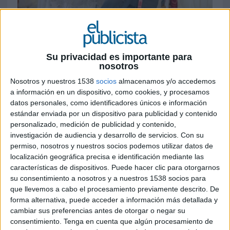
26 DE MAYO DE 2026
La compañía utiliza el Modo IA de La
Búsqueda para interpretar símbolos,
Su privacidad es importante para
nosotros
referencias y elementos del imaginario
andaluz ligados a ‘GRX La Feria’
Nosotros y nuestros 1538
socios
almacenamos y/o accedemos
a información en un dispositivo, como cookies, y procesamos
Google y Lola Índigo han presentado una nueva
datos personales, como identificadores únicos e información
experiencia basada en inteligencia artificial que
estándar enviada por un dispositivo para publicidad y contenido
utiliza el Modo IA de La Búsqueda para
personalizado, medición de publicidad y contenido,
investigación de audiencia y desarrollo de servicios.
Con su
descodificar referencias culturales y simbólicas
permiso, nosotros y nuestros socios podemos utilizar datos de
vinculadas a ‘GRX La Feria’, el nuevo proyecto de
localización geográfica precisa e identificación mediante las
la artista granadina con el que arrancará su gira
características de dispositivos. Puede hacer clic para otorgarnos
el próximo 30 de mayo en Granada.
su consentimiento a nosotros y a nuestros 1538 socios para
que llevemos a cabo el procesamiento previamente descrito. De
La iniciativa convierte la inteligencia artificial en
forma alternativa, puede acceder a información más detallada y
una especie de “intérprete cultural” capaz de
cambiar sus preferencias antes de otorgar o negar su
contextualizar elementos tradicionales
consentimiento.
Tenga en cuenta que algún procesamiento de
andaluces presentes en el universo creativo del