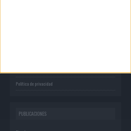
CORPORATIVO
Quienes somos
Publicidad
Normas de uso
Política de privacidad
PUBLICACIONES