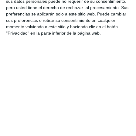
sus datos personales puede no requerir de su consentimiento,
espectáculo, desde símbolos históricos hasta
pero usted tiene el derecho de rechazar tal procesamiento. Sus
referencias vinculadas a Federico García Lorca, el
preferencias se aplicarán solo a este sitio web. Puede cambiar
Corpus o la iconografía popular de las ferias.
sus preferencias o retirar su consentimiento en cualquier
momento volviendo a este sitio y haciendo clic en el botón
El proyecto sirve además como escaparate del
"Privacidad" en la parte inferior de la página web.
nuevo enfoque de Google para su buscador
impulsado por IA, basado en interacciones
conversacionales y contextuales frente a las
búsquedas tradicionales por palabras clave. La
compañía plantea así una experiencia en la que
el usuario puede mantener conversaciones
naturales sobre conceptos culturales complejos
sin necesidad de reformular continuamente sus
consultas.
Entre las capacidades destacadas se encuentra la
posibilidad de interpretar elementos visuales en
tiempo real a través de la cámara del móvil
mediante integración con Google Lens. El sistema