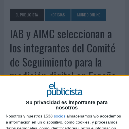
EL PUBLICISTA
NOTICIAS
MUNDO ONLINE
IAB y AIMC seleccionan a
los integrantes del Comité
de Seguimiento para la
medición digital en España
8 DE FEBRERO DE 2012
Su privacidad es importante para
El Comité elegido será el interlocutor con
nosotros
comScore, con los auditores y con el Comité de
Nosotros y nuestros 1538
socios
almacenamos y/o accedemos
Clientes del medidor
a información en un dispositivo, como cookies, y procesamos
datos personales, como identificadores únicos e información