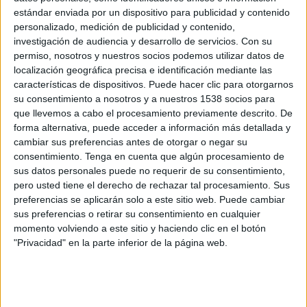
El IAB y AIMC han hecho pública la composición del Comité de Seguimiento
estándar enviada por un dispositivo para publicidad y contenido
para la medición online en España. Dicho Comité estará formado por Marta
personalizado, medición de publicidad y contenido,
Ollero (Arena-Havas Media), Luis Fernando Ruiz Bedoya (aea-BBVA), Adrián
investigación de audiencia y desarrollo de servicios.
Con su
permiso, nosotros y nuestros socios podemos utilizar datos de
Segovia (El País), Francisco Asensí (RTVE), Fernando Carrión (Yahoo!) y Mikel
localización geográfica precisa e identificación mediante las
Lekaroz (Hi-Media). Este equipo contará también con el soporte de Fernando
características de dispositivos. Puede hacer clic para otorgarnos
Santiago, de la Asociación para la investigación de Medios de Comunicación y de
su consentimiento a nosotros y a nuestros 1538 socios para
Gonzalo Iruzubieta por parte del Interactive Advertsing Bureau, así como con la
que llevemos a cabo el procesamiento previamente descrito. De
coordinación de Deloitte. Este órgano será el encargado de vigilar la
forma alternativa, puede acceder a información más detallada y
implementación del calendario comprometido en la Hoja de Ruta por el medidor
cambiar sus preferencias antes de otorgar o negar su
seleccionado y reportará directamente a las juntas directivas de IAB y de AIMC y
consentimiento.
Tenga en cuenta que algún procesamiento de
sus datos personales puede no requerir de su consentimiento,
será el interlocutor con comScore, como empresa recomendada para la medición
pero usted tiene el derecho de rechazar tal procesamiento. Sus
de audiencias digitales en el mercado español, con los auditores y con el Comité
preferencias se aplicarán solo a este sitio web. Puede cambiar
de Clientes del medidor.
sus preferencias o retirar su consentimiento en cualquier
momento volviendo a este sitio y haciendo clic en el botón
"Privacidad" en la parte inferior de la página web.
IMPRIMIR