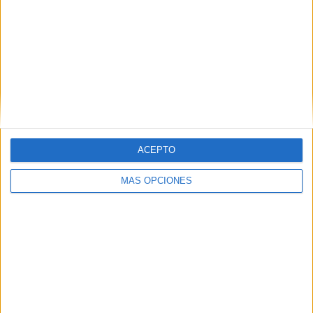
ARTÍCULOS ALEATORIOS
ACEPTO
MÁS OPCIONES
06/08/2026
La televisión sigue liderando
el consumo de medios en
verano y supera al móvil