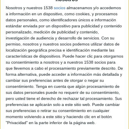
16 DE OCTUBRE DE 2019
Nosotros y nuestros 1538
socios
almacenamos y/o accedemos
La consultora de tecnología y marketing
a información en un dispositivo, como cookies, y procesamos
digital, que ya era Google Premier Partner,
datos personales, como identificadores únicos e información
estándar enviada por un dispositivo para publicidad y contenido
suma la certificación en GMP Creative a sus
personalizado, medición de publicidad y contenido,
otras certificaciones en Google Marketing
investigación de audiencia y desarrollo de servicios.
Con su
Platform (GMP)
permiso, nosotros y nuestros socios podemos utilizar datos de
localización geográfica precisa e identificación mediante las
Google Marketing Platform (la unificación de
características de dispositivos. Puede hacer clic para otorgarnos
DoubleClick y Suite Google Analytics 360) es una
su consentimiento a nosotros y a nuestros 1538 socios para
plataforma unificada de publicidad y análisis para
que llevemos a cabo el procesamiento previamente descrito. De
desarrollar estrategias de marketing de forma
forma alternativa, puede acceder a información más detallada y
más inteligente y obtener mejores resultados.
cambiar sus preferencias antes de otorgar o negar su
consentimiento.
Tenga en cuenta que algún procesamiento de
Making Science es sales partner y posee hasta la
sus datos personales puede no requerir de su consentimiento,
fecha las certificaciones de producto relativas a
pero usted tiene el derecho de rechazar tal procesamiento. Sus
Analytics, Optimize, Tag Manager, Display &
preferencias se aplicarán solo a este sitio web. Puede cambiar
Video 360, Campaign Manager y Search Ads 360.
sus preferencias o retirar su consentimiento en cualquier
momento volviendo a este sitio y haciendo clic en el botón
A estas se le suma la certificación en GMP
"Privacidad" en la parte inferior de la página web.
Creative con el que oficialmente están