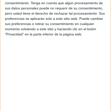
consentimiento.
Tenga en cuenta que algún procesamiento de
promocional de cine, ocupa la segunda posición.
sus datos personales puede no requerir de su consentimiento,
Se trata del trailer de 'La Cumbre Escarlata', el
pero usted tiene el derecho de rechazar tal procesamiento. Sus
último filme dirigido por el méxicano Guillermo
preferencias se aplicarán solo a este sitio web. Puede cambiar
del Toro. Hay que llegar a la tercera posición del
sus preferencias o retirar su consentimiento en cualquier
ranking para ver un contenido propio o
momento volviendo a este sitio y haciendo clic en el botón
particular, generado por los usuarios usuarios,
"Privacidad" en la parte inferior de la página web.
aunque en realidad es un contenido creado por
microproductores especializados en esta
plataforma o los conocidos como youtubers. A
base de humor, el Rubius realiza una vídeo-
crítica sobre la información en internet”.
El resto del top ten de este año lo completan el
vídeo musical de Ylenia, comentado por
AuronPlay. El vídeo 'Planeta Vegetta: Una gran
aventura nos espera #1', de vegetta777; 'Bebe
Come Papilla', de MejoresJuguetes; el rap 'Five
Nights at Freddy´s', de Zacort y Kronno; el
mensaje que Frank Cuesta le mandó a Christian