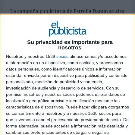
La campaña publicitaria de Estrella Damm se alza
con la primera posición del ranking.
Google ha hecho público el ranking de los vídeos
más populares del año 2015 en España, entre los
cuales podemos encontrar desarrollos 100%
Su privacidad es importante para
publicitarios. Para realizar esta clasificación la
nosotros
plataforma no se basa únicamente en el número
Nosotros y nuestros 1538
socios
almacenamos y/o accedemos
de visionados de cada vídeo sino que el grado de
a información en un dispositivo, como cookies, y procesamos
engagement y viralización (comentarios, likes y
datos personales, como identificadores únicos e información
compartidos) también pesa.
estándar enviada por un dispositivo para publicidad y contenido
personalizado, medición de publicidad y contenido,
El primer vídeo de la lista es precisamente la
investigación de audiencia y desarrollo de servicios.
Con su
campaña veraniega de Estrella Damm ('Vale'). El
permiso, nosotros y nuestros socios podemos utilizar datos de
spot, dirigido por Alejandro Amenabar y
localización geográfica precisa e identificación mediante las
protagonizado por Dakota Johnson y Quim
características de dispositivos. Puede hacer clic para otorgarnos
Gutierrez, fue bien acogido en la comunidad
su consentimiento a nosotros y a nuestros 1538 socios para
que llevemos a cabo el procesamiento previamente descrito. De
online y se alzó como una de las campañas más
forma alternativa, puede acceder a información más detallada y
virales en España durante este año. Otro
cambiar sus preferencias antes de otorgar o negar su
desarrollo publicitario, en este caso un trailer