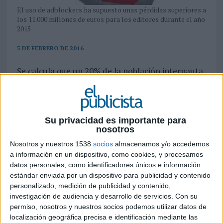
El uso de adblockers ha supuesto unas pérdidas superiores a
los 11.000 millones de euros para los editores durante el año
2015
5 DE FEBRERO DE 2016
Se calcula que un 20% de la población internauta
ya emplea algún sistema de bloqueo anti
publicidad, lo que ha supuesto, unas pérdidas
superiores a los 11.000 millones de euros para los
editores online en el año 2015.
Su privacidad es importante para
El aumento de la penetración de los software y
nosotros
programas anti publicidad online (adblockers)
Nosotros y nuestros 1538
socios
almacenamos y/o accedemos
por parte de los internautas tiene en jaque a
a información en un dispositivo, como cookies, y procesamos
todos los actores del sector publicitario,
datos personales, como identificadores únicos e información
especialmente a los editores online y propietarios
estándar enviada por un dispositivo para publicidad y contenido
de medios y soportes a través de los cuales las
personalizado, medición de publicidad y contenido,
marcas lanzan sus mensajes a la audiencia, que
investigación de audiencia y desarrollo de servicios.
Con su
están viendo caer sensiblemente sus ingresos por
permiso, nosotros y nuestros socios podemos utilizar datos de
localización geográfica precisa e identificación mediante las
publicidad a consecuencia directa de esta