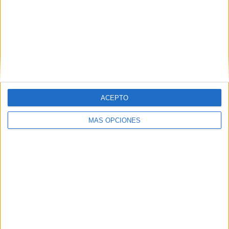
SHARE
ENVIAR
PIN
ACEPTO
MÁS OPCIONES
SÍGUENOS EN FACEBOOK