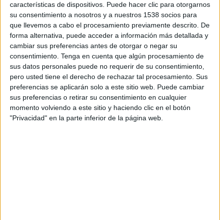
características de dispositivos. Puede hacer clic para otorgarnos
situación. Y todo apunta que el panorama irá a
su consentimiento a nosotros y a nuestros 1538 socios para
peor, porque el uso de estos bloqueadores irá en
que llevemos a cabo el procesamiento previamente descrito. De
aumento y las empresas que los controlan no han
forma alternativa, puede acceder a información más detallada y
dado muestras de que vayan a suaviuzar las
cambiar sus preferencias antes de otorgar o negar su
condiciones para bloquear la publicidad de las
consentimiento.
Tenga en cuenta que algún procesamiento de
marcas, independientemente de cómo se
sus datos personales puede no requerir de su consentimiento,
presente en forma y tono ante el consumidor
pero usted tiene el derecho de rechazar tal procesamiento. Sus
final.
preferencias se aplicarán solo a este sitio web. Puede cambiar
sus preferencias o retirar su consentimiento en cualquier
Según los últimos datos de la empresa Selligent
momento volviendo a este sitio y haciendo clic en el botón
entre un 18% y un 20% de los usuarios de
"Privacidad" en la parte inferior de la página web.
Internet ya hace uso de este tipo de software en
la navegación, un 50% más que en 2014, lo que ha
supuesto unas pérdidas superiores a los 11.000
millones de euros para los editores durante el
año 2015. La empresa, especializada en desarrollo
de soluciones de marketing automatizado, prevé
para 2016 una migración global de las marcas y su
inversión publicitaria hacia plataformas online