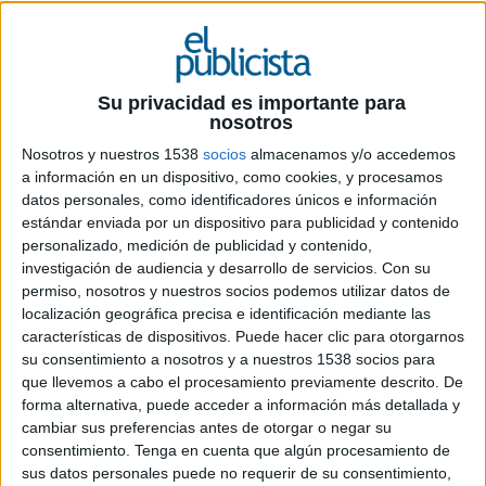
Su privacidad es importante para
nosotros
Nosotros y nuestros 1538
socios
almacenamos y/o accedemos
a información en un dispositivo, como cookies, y procesamos
datos personales, como identificadores únicos e información
21 DE SEPTIEMBRE DE 2015
estándar enviada por un dispositivo para publicidad y contenido
personalizado, medición de publicidad y contenido,
La presencia de publicidad en el vídeo online está
investigación de audiencia y desarrollo de servicios.
Con su
creciendo en todo el mundo: suponía el 8,8%en
permiso, nosotros y nuestros socios podemos utilizar datos de
2012 y el 10,2% en 2014 pero para 2017
localización geográfica precisa e identificación mediante las
esperamos que alcance el 12,8%
características de dispositivos. Puede hacer clic para otorgarnos
su consentimiento a nosotros y a nuestros 1538 socios para
Todo indica que el papel que jugará el vídeo online en el mercado publicitario va
que llevemos a cabo el procesamiento previamente descrito. De
ser más que relevante. Su consumo no deja de subir en paralelo al desarrollo y
forma alternativa, puede acceder a información más detallada y
venta de dispositivos móviles y cada vez son más las plataformas sociales que
cambiar sus preferencias antes de otorgar o negar su
admiten este formato. El tiempo medio que los consumidores dedican al
consentimiento.
Tenga en cuenta que algún procesamiento de
visionado de vídeos online crecerá un 23,3% en este ejercicio 2015 y un 19,8% el
sus datos personales puede no requerir de su consentimiento,
próximo año 2016, según refleja un nuevo informe de Previsiones de Vídeo