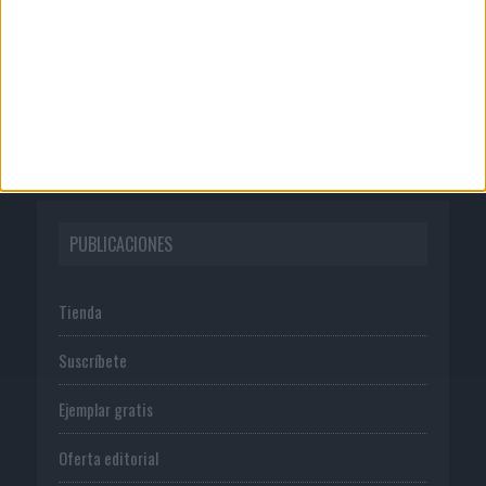
Publicidad
Normas de uso
Política de privacidad
PUBLICACIONES
Tienda
Suscríbete
Ejemplar gratis
Oferta editorial