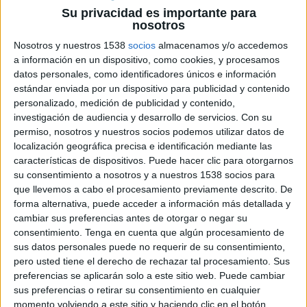
Su privacidad es importante para
nosotros
Nosotros y nuestros 1538
socios
almacenamos y/o accedemos
a información en un dispositivo, como cookies, y procesamos
8 DE MAYO DE 2019
datos personales, como identificadores únicos e información
estándar enviada por un dispositivo para publicidad y contenido
El cambio sustancial busca contribuir a
personalizado, medición de publicidad y contenido,
difundir la excelencia de las obras de los
investigación de audiencia y desarrollo de servicios.
Con su
distintos perfiles a través de las redes
permiso, nosotros y nuestros socios podemos utilizar datos de
sociales
localización geográfica precisa e identificación mediante las
características de dispositivos. Puede hacer clic para otorgarnos
La web
veredictas.com
, la cual se encarga de
su consentimiento a nosotros y a nuestros 1538 socios para
publicar los premios de certámenes como los
que llevemos a cabo el procesamiento previamente descrito. De
Premios Letra
,
los Premios Anuaria
, los
forma alternativa, puede acceder a información más detallada y
Premios Latampack o los IGDEA Awards –entre
cambiar sus preferencias antes de otorgar o negar su
otros-, ha cambiado su web con el objetivo de
consentimiento.
Tenga en cuenta que algún procesamiento de
sus datos personales puede no requerir de su consentimiento,
que, además de contener toda la información de
pero usted tiene el derecho de rechazar tal procesamiento. Sus
los premios, la plataforma se convierta en el
preferencias se aplicarán solo a este sitio web. Puede cambiar
escaparate para el profesional del diseño, la
sus preferencias o retirar su consentimiento en cualquier
arquitectura y la comunicación visual con más de
momento volviendo a este sitio y haciendo clic en el botón