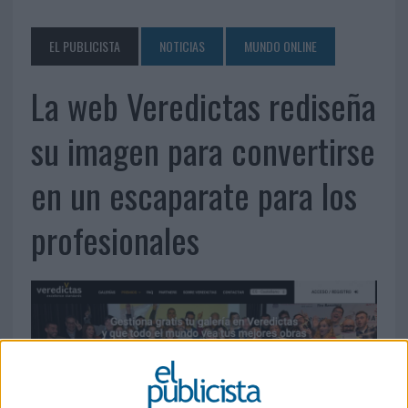
EL PUBLICISTA
NOTICIAS
MUNDO ONLINE
La web Veredictas rediseña
su imagen para convertirse
en un escaparate para los
profesionales