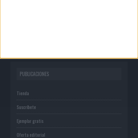
Quienes somos
Publicidad
Normas de uso
Política de privacidad
PUBLICACIONES
Tienda
Suscríbete
Ejemplar gratis
Oferta editorial