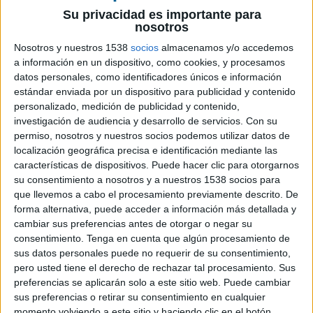
Su privacidad es importante para
15 DE JUNIO DE 2018
nosotros
Nosotros y nuestros 1538
socios
almacenamos y/o accedemos
Siguen apostando por la igualdad de
a información en un dispositivo, como cookies, y procesamos
oportunidades convocando por separado a
datos personales, como identificadores únicos e información
grandes y pequeñas empresas.
estándar enviada por un dispositivo para publicidad y contenido
personalizado, medición de publicidad y contenido,
Los
Premios Letra
llegan a su veinte edición
investigación de audiencia y desarrollo de servicios.
Con su
desde la primera convocatoria celebrada en el
permiso, nosotros y nuestros socios podemos utilizar datos de
año 1999, con unas pocas categorías que se
localización geográfica precisa e identificación mediante las
entregaron por primera vez bajo el marco del
características de dispositivos. Puede hacer clic para otorgarnos
desaparecido salón Sign. Ahora, desde el salón
su consentimiento a nosotros y a nuestros 1538 socios para
Graphispag, los premios son el escaparate que,
que llevemos a cabo el procesamiento previamente descrito. De
anualmente, pone en valor enseñando la
forma alternativa, puede acceder a información más detallada y
cambiar sus preferencias antes de otorgar o negar su
excelencia de la profesión de la comunicación
consentimiento.
Tenga en cuenta que algún procesamiento de
visual, la rotulación y la impresión digital, así
sus datos personales puede no requerir de su consentimiento,
como de los nuevos materiales y de las técnicas
pero usted tiene el derecho de rechazar tal procesamiento. Sus
utilizadas en el diseño, la producción y la
preferencias se aplicarán solo a este sitio web. Puede cambiar
ejecución de proyectos a lo largo de toda la
sus preferencias o retirar su consentimiento en cualquier
geografía española.
momento volviendo a este sitio y haciendo clic en el botón