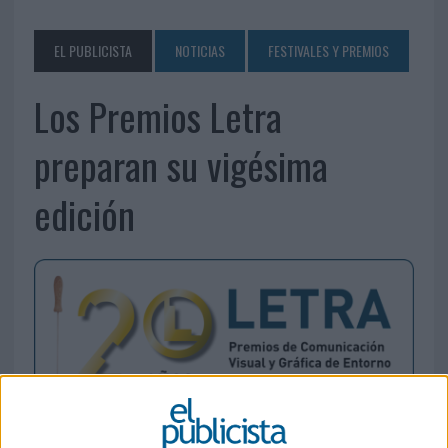
EL PUBLICISTA
NOTICIAS
FESTIVALES Y PREMIOS
Los Premios Letra
preparan su vigésima
edición