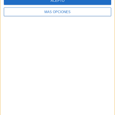
ACEPTO
IMPRIMIR
MÁS OPCIONES
TWEET
SHARE
SHARE
ENVIAR
PIN
SÍGUENOS EN FACEBOOK