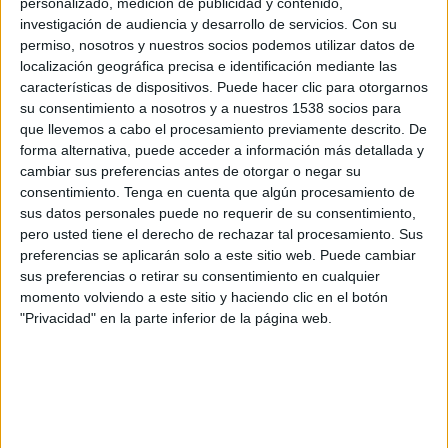
personalizado, medición de publicidad y contenido,
Gerardo Mariñas. CEO de MediaCom
investigación de audiencia y desarrollo de servicios.
Con su
Todos los indicadores del sector anuncian un nuevo ajuste del mercado en 2013
permiso, nosotros y nuestros socios podemos utilizar datos de
¿Cómo cree que evolucionará la inversión publicitaria en España a medio y
localización geográfica precisa e identificación mediante las
corto plazo?
características de dispositivos. Puede hacer clic para otorgarnos
La inversión variará diferentemente por sectores. Hay sectores con grandes
su consentimiento a nosotros y a nuestros 1538 socios para
crecimiento (clientes de respuesta directa) y otros más tradicionales donde habrá
que llevemos a cabo el procesamiento previamente descrito. De
forma alternativa, puede acceder a información más detallada y
cierta contención. Pero creo que la clave es el consumo. Mientras esté limitado las
cambiar sus preferencias antes de otorgar o negar su
inversiones publicitarias no experimentarán crecimientos grandes.
consentimiento.
Tenga en cuenta que algún procesamiento de
sus datos personales puede no requerir de su consentimiento,
El consumo de los hogares sigue a la baja, pero hay indicios de recuperación
pero usted tiene el derecho de rechazar tal procesamiento. Sus
para el primer semestre de 2014. ¿Se anticiparán los anunciantes a esta
preferencias se aplicarán solo a este sitio web. Puede cambiar
recuperación incrementando su presencia en los medios? ¿Han perdido
sus preferencias o retirar su consentimiento en cualquier
'oportunidades' las marcas que no se han proyectado ante el consumidor
momento volviendo a este sitio y haciendo clic en el botón
durante estos años de crisis?
"Privacidad" en la parte inferior de la página web.
Cuando los costes de los medios son competitivos las marcas que los capitalicen
cuanto antes saldrán reforzadas de períodos de recesión.
No se trata de aumentar la presencia en los medios sino de hacerlo más
inteligentemente. Estamos viendo interesantes movimientos en el cambio de mix,
hacia soportes/medios más orientados a performance, el behavioral targeting etc.