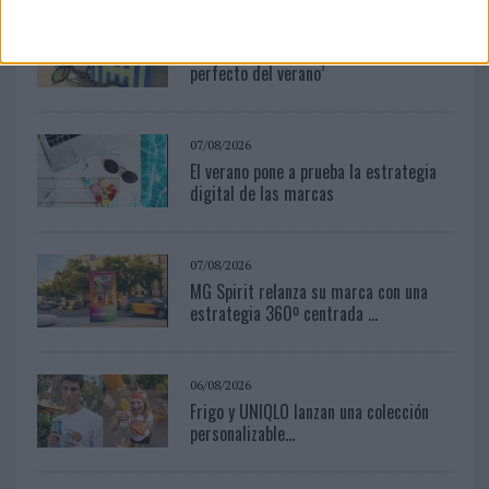
04/08/2026
Babaria y Maxibon son ‘el match
perfecto del verano’
07/08/2026
El verano pone a prueba la estrategia
digital de las marcas
07/08/2026
MG Spirit relanza su marca con una
estrategia 360º centrada ...
06/08/2026
Frigo y UNIQLO lanzan una colección
personalizable...