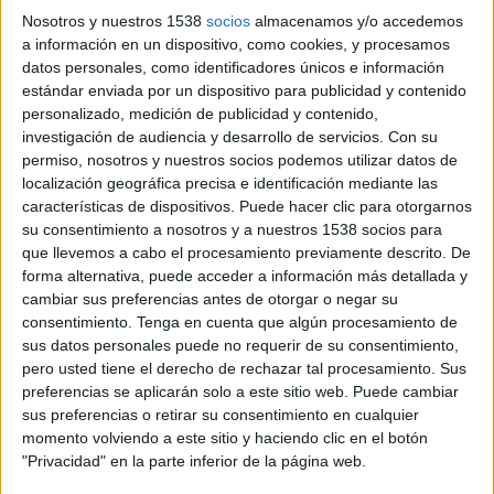
Nosotros y nuestros 1538
socios
almacenamos y/o accedemos
será mantenido, pero siempre en un entorno de
a información en un dispositivo, como cookies, y procesamos
crecimiento prudente (4% - 5%) y todavía muy
datos personales, como identificadores únicos e información
reactivo a las noticias del entorno
estándar enviada por un dispositivo para publicidad y contenido
macroeconómico.
personalizado, medición de publicidad y contenido,
investigación de audiencia y desarrollo de servicios.
Con su
¿Se corre el riesgo de que se el mercado
permiso, nosotros y nuestros socios podemos utilizar datos de
publicitario español vuelva a caer en
localización geográfica precisa e identificación mediante las
características de dispositivos. Puede hacer clic para otorgarnos
recesión en el medio plazo?
su consentimiento a nosotros y a nuestros 1538 socios para
que llevemos a cabo el procesamiento previamente descrito. De
Cualquier profesional del mercado publicitario
forma alternativa, puede acceder a información más detallada y
que haya vivido lo acontecido en la última
cambiar sus preferencias antes de otorgar o negar su
década no puede descartar esta hipótesis, pero
consentimiento.
Tenga en cuenta que algún procesamiento de
sus datos personales puede no requerir de su consentimiento,
creo que hemos aprendido y toda nuestra labor
pero usted tiene el derecho de rechazar tal procesamiento. Sus
se ha sofisticado enormemente, hasta el punto
preferencias se aplicarán solo a este sitio web. Puede cambiar
que somos capaces de justificar mucho mejor
sus preferencias o retirar su consentimiento en cualquier
cada euro invertido en comunicación. Esto nos
momento volviendo a este sitio y haciendo clic en el botón
hace más inelásticos a cambios bruscos, si bien en
"Privacidad" en la parte inferior de la página web.
el corto plazo siempre puede generarse una