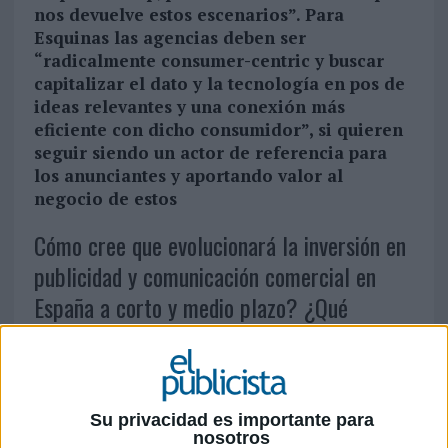
nos devuelve estos escenarios”. Para
Esquinas las agencias deben ser
“radicalmente consumer-centric y buscar
capitalizar el dato y la tecnología en pos de
ideas relevantes y una conexión más
eficiente con dicho consumidor”, si quieren
seguir siendo un actor de referencia para
los anunciantes y aportando valor al
negocio de estos
Cómo cree que evolucionará la inversión en
publicidad y comunicación comercial en
España a corto y medio plazo? ¿Qué
sectores de actividad serán los
dinamizadores del negocio publicitario en
España en 2017 y 2018?
Su privacidad es importante para
nosotros
En nuestro grupo creemos que el crecimiento