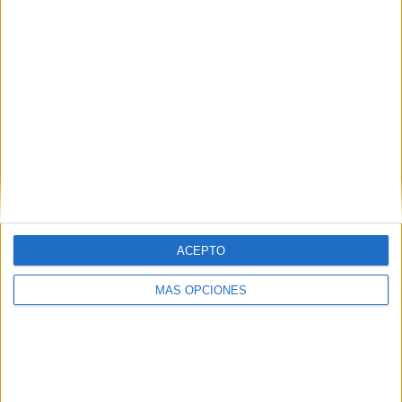
IMPRIMIR
TWEET
SHARE
SHARE
ENVIAR
ACEPTO
PIN
MÁS OPCIONES