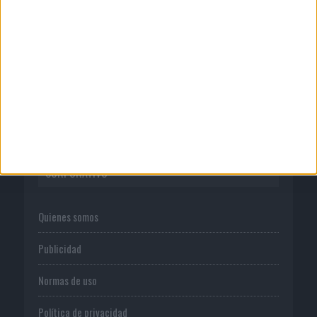
05/08/2026
Fabra Comunicación incorpora a
Casoná y asume la gestión de ...
CORPORATIVO
Quienes somos
Publicidad
Normas de uso
Política de privacidad