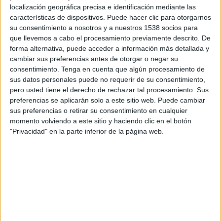
MultiChoice, así como de una red de
localización geográfica precisa e identificación mediante las
más de 5.000 editores premium.
características de dispositivos. Puede hacer clic para otorgarnos
su consentimiento a nosotros y a nuestros 1538 socios para
que llevemos a cabo el procesamiento previamente descrito. De
Dailymotion Advertising, la plataforma de vídeo
forma alternativa, puede acceder a información más detallada y
internacional del grupo CANAL+, anuncia el
cambiar sus preferencias antes de otorgar o negar su
lanzamiento de Pulse, su nueva suite publicitaria
consentimiento.
Tenga en cuenta que algún procesamiento de
omnicanal. Pulse ha sido diseñada para seguir a
sus datos personales puede no requerir de su consentimiento,
las audiencias reales a través de todas las
pero usted tiene el derecho de rechazar tal procesamiento. Sus
pantallas y activar campañas alineadas con los
preferencias se aplicarán solo a este sitio web. Puede cambiar
comportamientos de consumo actuales.
sus preferencias o retirar su consentimiento en cualquier
momento volviendo a este sitio y haciendo clic en el botón
"Privacidad" en la parte inferior de la página web.
Desarrollada en torno a RAY, el motor de
inteligencia de audiencia de Dailymotion
Advertising, Pulse se nutre de las señales de
consumo de vídeo de más de 400 millones de
espectadores y 40 millones de perfiles de
suscriptores registrados. Gracias a esta
infraestructura propia, la plataforma permite a
los anunciantes activar y medir sus campañas en