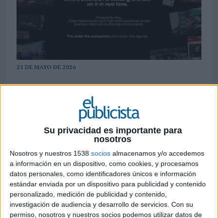
21 DE MAYO DE 2026
La nueva suite publicitaria omnicanal
de Dailymotion basada en su motor de
IA ‘Ray’ está diseñada para seguir a las
audiencias reales a través de todas las
Su privacidad es importante para
pantallas.
nosotros
Pulse se basa en un ecosistema
Nosotros y nuestros 1538
socios
almacenamos y/o accedemos
controlado íntegramente por
a información en un dispositivo, como cookies, y procesamos
Dailymotion Advertising:
datos personales, como identificadores únicos e información
infraestructura de vídeo, difusión
estándar enviada por un dispositivo para publicidad y contenido
publicitaria, datos y medición.
personalizado, medición de publicidad y contenido,
La plataforma utiliza señales first-party
investigación de audiencia y desarrollo de servicios.
Con su
procedentes de Dailymotion, CANAL+ y
permiso, nosotros y nuestros socios podemos utilizar datos de